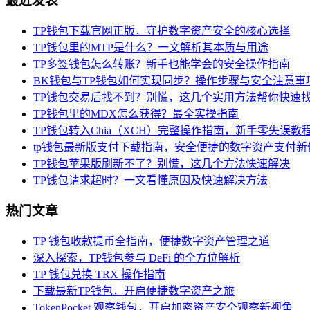
最近发表
TP钱包下载官网正版，守护数字资产安全的核心选择
TP钱包里的MTP是什么？一文解析其本质与用途
TP多签钱包怎么转账？新手也能学会的安全操作指南
BK钱包与TP钱包如何实现同步？操作步骤与安全注意事
TP钱包交易后找不到？别慌，这几个实用方法帮你快速
TP钱包里的MDX怎么获得？最全实操指南
TP钱包转入Chia（XCH）完整操作指南，新手零失误教
tp钱包最新版支付下载指南，安全便捷的数字资产支付新
TP钱包苹果版刷新不了？别慌，这几个方法快速解决
TP钱包请求超时？一文看懂原因及快速解决方法
热门文章
TP 钱包收款提币全指南，便捷数字资产管理之道
深入探索，TP钱包参与 DeFi 的全方位解析
TP 钱包兑换 TRX 操作指南
下载最新TP钱包，开启便捷数字资产之旅
TokenPocket 观察钱包，开启加密资产安全观察新视角