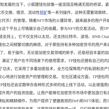
、蓬勃发展的当下，小狐狸钱包就像一座坚固且畅通无阻的桥梁，紧
进行代币交换、借贷、流动性
挖矿
等一系列操作，这种无需繁琐跳转
化代币）的管理，随着NFT市场的火爆异常，越来越多的用户开
在这个平台上尽情展示自己的收藏，参与NFT的交易活动。 而
支持上，它不仅支持以太坊，还支持比特币、波场、BNB Chai
钱包之间频繁切换的麻烦，对于那些持有多种加密货币的用户来说
明了、易于操作，无论是加密交易领域的新手，还是经验丰富的
满足了用户在不同场景下的使用需求，TP钱包还拥有自己的内置
夫，它采用了多重加密技术，全方位保障用户的私钥和资产安全，TP
心地进行加密资产的管理和交易。 在社区建设方面，TP钱包
TP钱包还会定期举办各种形式多样的线上线下活动，以此增强用
升用户的投资技能，让用户能够在加密货币市场中更加游刃有余
耘和精耕细作，为用户提供了便捷高效的DeFi和NFT体验；而
验丰富的加密投资者，这两款钱包都值得一试，它们就像是两把