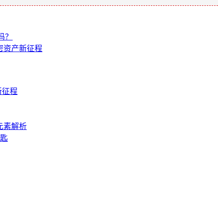
吗？
加密资产新征程
新征程
元素解析
钥匙