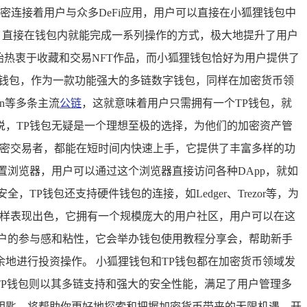
密连接着用户与众多DeFi应用，用户可以直接在小狐狸钱包中
，直接在钱包内就能完成一系列操作的方式，极大地提升了用户
始热衷于收藏和交易NFT作品，而小狐狸钱包恰好为用户提供了
TP钱包，作为一款功能强大的多链数字钱包，同样在加密货币领
n等多条主流
公链
，这就意味着用户只需拥有一个TP钱包，就
，TP钱包无疑是一个理想至极的选择，为他们的加密资产管
加密交易者，都能在短时间内快速上手，它提供了丰富多样的功
浏览器，用户可以通过这个浏览器直接访问各种DApp，就如
钱包还支持硬件钱包的连接，如Ledger、Trezor等，为
同样表现出色，它拥有一个规模庞大的用户社区，用户可以在这
户的参与感和粘性，它会举办钱包使用教程分享会，帮助新手
地进行投资操作。 小狐狸钱包和TP钱包都在加密货币领域发
TP钱包则以其多链支持和强大的安全性能，满足了用户管理多
钥匙，将帮助你更好地探索和把握加密货币带来的无限机遇，开