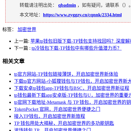
转载请注明出处：
qbadmin
，如有疑问，请联系（
）
本文地址：
https://www.zyggzy.cn/cqnnk/2334.html
标签：
加密世界
上一篇:
苹果tp钱包旧版下载-TP钱包支持找回吗？深度
下一篇
:
tp冷钱包下载-TP钱包中有哪些升值潜力币？
相关文章
tp官方网站-TP钱包链接薄饼，开启加密世界新体验
下载tp官方网站-小狐狸钱包与TP钱包，开启加密世界新
下载安卓tp钱包app-TP钱包与BSC，开启加密世界新征程
tp钱包最新下载app安卓版-TP钱包与U，加密世界的重要
tp官网下载地址-Metamask 与 TP 钱包，开启加密世界的
TokenPocket 官网，开启加密世界便捷之门
接入TP钱包，开启加密世界新旅程
TP 钱包用处大揭秘，开启加密世界的多功能钥匙
波场钱包 TP，开启加密世界便捷之门