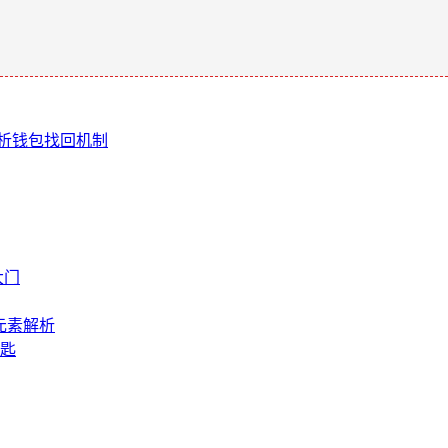
。
解析钱包找回机制
大门
元素解析
钥匙