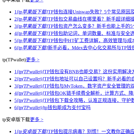
1
[tp苹果版下载]
TP钱包连接Uniswap失败？5个常见原
2
[tp苹果版下载]
TP钱包交易曲线在哪里看？新手超详细
3
[tp苹果版下载]
TP钱包资产怎么变多？新手也能上手的5
4
[tp苹果版下载]
TP钱包助记词，单词数量、标准与安全
5
[tp苹果版下载]
TP钱包中HT矿工费详解，高效管理与成
6
[tp苹果版下载]
新手必看，Mdex去中心化交易所与TP
tp(TPwallet)
更多 >
1
[tp(TPwallet)]
TP钱包没有BNB也能交易？这份实用解决
2
[tp(TPwallet)]
TP钱包地址可以自己设置吗？新手必看的
3
[tp(TPwallet)]
TP钱包与MyToken，数字资产安全管理
4
[tp(TPwallet)]
TP钱包OK链手续费全解析，计算方式、
5
[tp(TPwallet)]
TP钱包下载全攻略，认准正规连接，守护
6
[tp(TPwallet)]
tp钱包能成为支付宝吗
tp安卓版下载
更多 >
1
[tp安卓版下载]
TP钱包提示病毒？别慌！一文教你正确