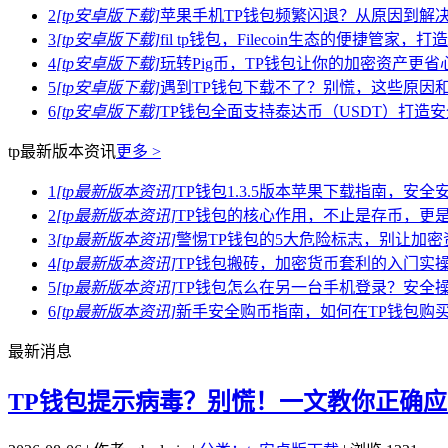
2
[tp安卓版下载]
苹果手机TP钱包频繁闪退？从原因到解
3
[tp安卓版下载]
fil tp钱包，Filecoin生态的便捷管家
4
[tp安卓版下载]
玩转Pig币，TP钱包让你的加密资产更省
5
[tp安卓版下载]
遇到TP钱包下载不了？别慌，这些原因
6
[tp安卓版下载]
TP钱包全面支持泰达币（USDT）打造
tp最新版本资讯
更多 >
1
[tp最新版本资讯]
TP钱包1.3.5版本苹果下载指南，安
2
[tp最新版本资讯]
TP钱包的核心作用，不止是存币，更是
3
[tp最新版本资讯]
警惕TP钱包的5大危险标志，别让加
4
[tp最新版本资讯]
TP钱包搬砖，加密货币套利的入门实
5
[tp最新版本资讯]
TP钱包怎么在另一台手机登录？安全
6
[tp最新版本资讯]
新手安全购币指南，如何在TP钱包购
最新消息
TP钱包提示病毒？别慌！一文教你正确