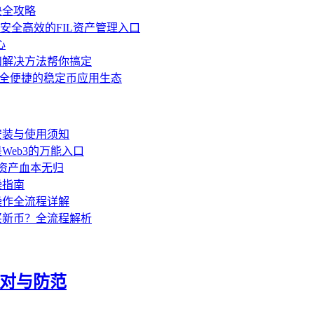
决全攻略
，打造安全高效的FIL资产管理入口
心
和解决方法帮你搞定
安全便捷的稳定币应用生态
全安装与使用须知
Web3的万能入口
密资产血本无归
操指南
操作全流程详解
买新币？全流程解析
应对与防范