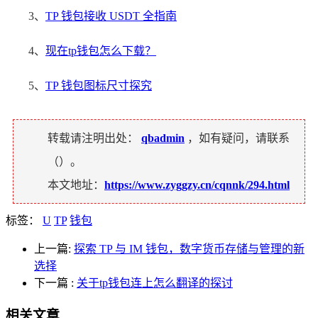
3、
TP 钱包接收 USDT 全指南
4、
现在tp钱包怎么下载？
5、
TP 钱包图标尺寸探究
转载请注明出处：
qbadmin
，如有疑问，请联系
（
）。
本文地址：
https://www.zyggzy.cn/cqnnk/294.html
标签：
U
TP
钱包
上一篇:
探索 TP 与 IM 钱包，数字货币存储与管理的新
选择
下一篇
:
关于tp钱包连上怎么翻译的探讨
相关文章