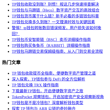
TP钱包收款没到账？别慌！按这几步快速排查解决
TP钱包与马蹄链（Heco）数字资产交互的高效组合
TP钱包货币属于什么链？新手必看的多链钱包科普
TP钱包兑换多久到账？一文理清时效与关键因素
警惕！tp钱包转账数目错误频发，用户损失该如何挽
回？
TP钱包币安智能链（BSC）卖币详细操作指南
TP钱包购买兔兔币（RABBIT）详细操作指南
TP钱包马蹄链交易保姆级指南，从入门到交易全流程
热门文章
TP 钱包收款提币全指南，便捷数字资产管理之道
深入探索，TP钱包参与 DeFi 的全方位解析
TP 钱包兑换 TRX 操作指南
下载最新TP钱包，开启便捷数字资产之旅
TokenPocket 观察钱包，开启加密资产安全观察新视角
TP钱包是不是冷钱包？深度解析钱包类型
探索 TP 钱包与 ARB 公链的奇妙融合