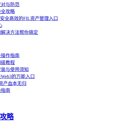
应对与防范
决全攻略
，打造安全高效的FIL资产管理入口
心
和解决方法帮你搞定
全操作指南
姆级教程
全安装与使用须知
Web3的万能入口
密资产血本无归
操指南
全攻略