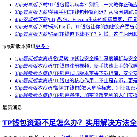
2
[tp安卓版下载]
TP钱包提示病毒？别慌！一文教你正确
3
[tp安卓版下载]
苹果手机TP钱包频繁闪退？从原因到解
4
[tp安卓版下载]
fil tp钱包，Filecoin生态的便捷管家
5
[tp安卓版下载]
玩转Pig币，TP钱包让你的加密资产更省
6
[tp安卓版下载]
遇到TP钱包下载不了？别慌，这些原因
tp最新版本资讯
更多 >
1
[tp最新版本资讯]
欧易转TP钱包安全吗？深度解析与安
2
[tp最新版本资讯]
TP钱包注册视频，新手快速上手的保
3
[tp最新版本资讯]
TP钱包1.3.5版本苹果下载指南，安
4
[tp最新版本资讯]
TP钱包的核心作用，不止是存币，更是
5
[tp最新版本资讯]
警惕TP钱包的5大危险标志，别让加
6
[tp最新版本资讯]
TP钱包搬砖，加密货币套利的入门实
最新消息
TP钱包资源不足怎么办？实用解决方法