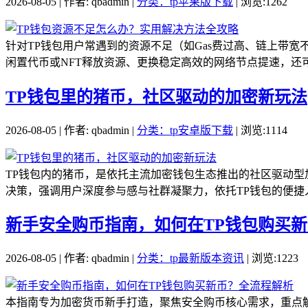
2026-08-05 | 作者: qbadmin |
分类：tp苹果版下载
| 浏览:1262
针对TP钱包用户常遇到的资源不足（如Gas费过高、链上带
闲置代币或NFT释放资源、更换稳定高效的网络节点提速，还可
TP钱包里的猪币，社区驱动的加密新玩法
2026-08-05 | 作者: qbadmin |
分类：tp安卓版下载
| 浏览:1114
TP钱包内的猪币，是依托主流加密钱包生态推出的社区驱动
决策，强调用户深度参与感与社群凝聚力，依托TP钱包的便捷入
新手安全购币指南，如何在TP钱包购买
2026-08-05 | 作者: qbadmin |
分类：tp最新版本资讯
| 浏览:1223
本指南专为加密货币新手打造，聚焦安全购币核心需求，重点解