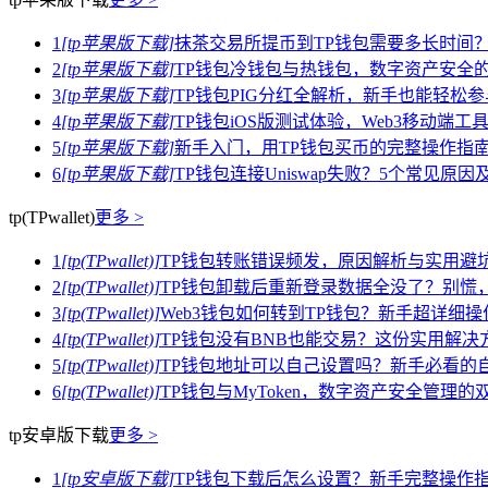
1
[tp苹果版下载]
抹茶交易所提币到TP钱包需要多长时间
2
[tp苹果版下载]
TP钱包冷钱包与热钱包，数字资产安全
3
[tp苹果版下载]
TP钱包PIG分红全解析，新手也能轻松
4
[tp苹果版下载]
TP钱包iOS版测试体验，Web3移动端
5
[tp苹果版下载]
新手入门，用TP钱包买币的完整操作指
6
[tp苹果版下载]
TP钱包连接Uniswap失败？5个常见原
tp(TPwallet)
更多 >
1
[tp(TPwallet)]
TP钱包转账错误频发，原因解析与实用避
2
[tp(TPwallet)]
TP钱包卸载后重新登录数据全没了？别慌
3
[tp(TPwallet)]
Web3钱包如何转到TP钱包？新手超详细操
4
[tp(TPwallet)]
TP钱包没有BNB也能交易？这份实用解决
5
[tp(TPwallet)]
TP钱包地址可以自己设置吗？新手必看的
6
[tp(TPwallet)]
TP钱包与MyToken，数字资产安全管理
tp安卓版下载
更多 >
1
[tp安卓版下载]
TP钱包下载后怎么设置？新手完整操作