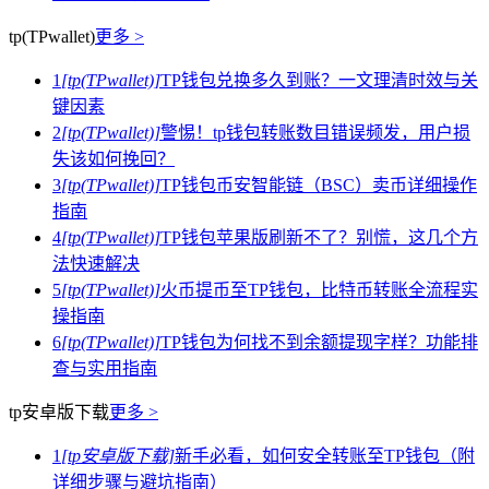
tp(TPwallet)
更多 >
1
[tp(TPwallet)]
TP钱包兑换多久到账？一文理清时效与关
键因素
2
[tp(TPwallet)]
警惕！tp钱包转账数目错误频发，用户损
失该如何挽回？
3
[tp(TPwallet)]
TP钱包币安智能链（BSC）卖币详细操作
指南
4
[tp(TPwallet)]
TP钱包苹果版刷新不了？别慌，这几个方
法快速解决
5
[tp(TPwallet)]
火币提币至TP钱包，比特币转账全流程实
操指南
6
[tp(TPwallet)]
TP钱包为何找不到余额提现字样？功能排
查与实用指南
tp安卓版下载
更多 >
1
[tp安卓版下载]
新手必看，如何安全转账至TP钱包（附
详细步骤与避坑指南）