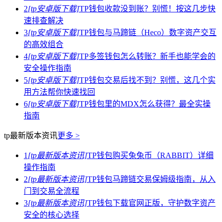
2
[tp安卓版下载]
TP钱包收款没到账？别慌！按这几步快
速排查解决
3
[tp安卓版下载]
TP钱包与马蹄链（Heco）数字资产交互
的高效组合
4
[tp安卓版下载]
TP多签钱包怎么转账？新手也能学会的
安全操作指南
5
[tp安卓版下载]
TP钱包交易后找不到？别慌，这几个实
用方法帮你快速找回
6
[tp安卓版下载]
TP钱包里的MDX怎么获得？最全实操
指南
tp最新版本资讯
更多 >
1
[tp最新版本资讯]
TP钱包购买兔兔币（RABBIT）详细
操作指南
2
[tp最新版本资讯]
TP钱包马蹄链交易保姆级指南，从入
门到交易全流程
3
[tp最新版本资讯]
TP钱包下载官网正版，守护数字资产
安全的核心选择