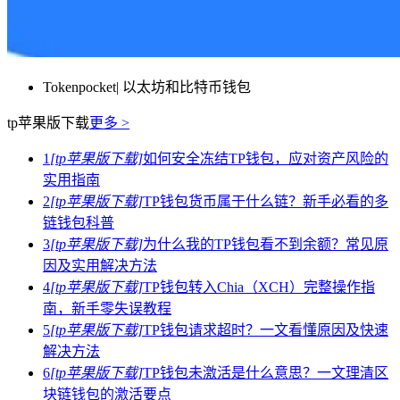
Tokenpocket| 以太坊和比特币钱包
tp苹果版下载
更多 >
1
[tp苹果版下载]
如何安全冻结TP钱包，应对资产风险的
实用指南
2
[tp苹果版下载]
TP钱包货币属于什么链？新手必看的多
链钱包科普
3
[tp苹果版下载]
为什么我的TP钱包看不到余额？常见原
因及实用解决方法
4
[tp苹果版下载]
TP钱包转入Chia（XCH）完整操作指
南，新手零失误教程
5
[tp苹果版下载]
TP钱包请求超时？一文看懂原因及快速
解决方法
6
[tp苹果版下载]
TP钱包未激活是什么意思？一文理清区
块链钱包的激活要点