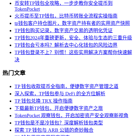
币安转TP钱包全攻略，一步步教你安全提币到
TokenPocket
火币提币至TP钱包，比特币转账全流程实操指南
tp钱包客户持仓图片，数字资产持有者的实用资产快照
TP钱包购买记录，数字资产交易的透明化凭证
TP钱包2024年重磅更新，安全、体验与生态的三重升级
TP钱包会亏本吗？解析去中心化钱包的风险边界
TP钱包登录不上？别慌！这些实用解决方案帮你快速解
决
热门文章
TP 钱包收款提币全指南，便捷数字资产管理之道
深入探索，TP钱包参与 DeFi 的全方位解析
TP 钱包兑换 TRX 操作指南
下载最新TP钱包，开启便捷数字资产之旅
TokenPocket 观察钱包，开启加密资产安全观察新视角
TP钱包是不是冷钱包？深度解析钱包类型
探索 TP 钱包与 ARB 公链的奇妙融合