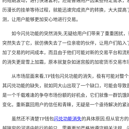
的短期波动，进行快速套利；还是普通用户因某些特定需求，
历漫长的挂单等待过程，就能迅速完成资产的转换，大大提高
测，让用户能够更加安心地进行交易。
如今闪兑功能的突然消失,无疑给用户们带来了重重困扰
突然失去了它，就仿佛失去了一位亲密的伙伴，让用户们陷入
加了交易的时间成本，而且由于他们可能对新的交易平台和流
的消失更是雪上加霜，原本就复杂如迷宫般的加密货币交易市
从市场层面来看,TP钱包闪兑功能的消失，极有可能对整
其闪兑功能的缺失，就如同大山出现了一个缺口，可能会导致
是一个千载难逢的争夺市场份额的好机会，它们就像一群饥饿
变化，重新赢回用户的信任和青睐，无疑是一个亟待解决的紧
虽然还不清楚TP钱包
闪兑功能消失
的具体原因,但从官方
越狭窄的河道中航行的船只，需要更加严格地遵守相关法规，