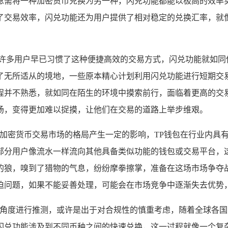
急需将一种加密货币兑换为另一种，闪兑功能都能以极高的效率
了交易效率，闪兑功能还为用户提供了相对稳定的兑换汇率，就
，许多用户早已习惯了这种便捷高效的交易方式，闪兑功能就如同
了无所适从的境地，一些原本精心计划利用闪兑功能进行短期交
程并不熟悉，就如同在陌生的环境中摸索前行，面临着更高的交
场，变得更加难以捉摸，让他们在交易的道路上举步维艰。
个加密货币交易市场的格局产生一定的影响，TP钱包在行业内具
部分用户像流水一样流向其他具备类似功能的钱包或交易平台，这
的狼，嗅到了猎物的气息，纷纷摩拳擦掌，准备在这场市场争夺战
迫问题，如果不能妥善处理，可能会在市场竞争中逐渐失去优势
的角度进行推测，或许是出于对合规性的慎重考虑，随着全球各
闪兑功能涉及到不同币种之间的快速兑换，这一过程就像一个复杂