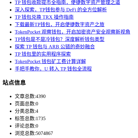
TP 钱包收款提币全指南，便捷数字资产管理之道
深入探索，TP钱包参与 DeFi 的全方位解析
TP 钱包兑换 TRX 操作指南
下载最新TP钱包，开启便捷数字资产之旅
TokenPocket 观察钱包，开启加密资产安全观察新视角
TP钱包是不是冷钱包？深度解析钱包类型
探索 TP 钱包与 ARB 公链的奇妙融合
TP 钱包里的实用程序探索
TokenPocket 钱包矿工费计算详解
手把手教你，U 转入 TP 钱包全流程
站点信息
文章总数:4390
页面总数:0
分类总数:4
标签总数:1735
评论总数:0
浏览总数:5074867