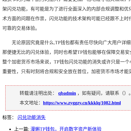
架闪兑功能，有可能是为了进行全面深入的内部合规调整和优
术方面的问题在作祟，闪兑功能的技术架构可能已经跟不上时
可靠的交易体验。
无论原因究竟是什么,TP钱包都有责任尽快向广大用户详
那便捷无比的闪兑体验，同时也希望TP钱包能够在保障交易
整个加密货币市场来说，TP钱包闪兑功能的消失或许只是一
重要性，只有时刻将合规和安全放在首位，加密货币市场才能
转载请注明出处：
qbadmin
，如有疑问，请联系（
）
本文地址：
https://www.zyggzy.cn/kkklq/1082.html
标签：
闪兑功能消失
上一篇:
漫蝌TP钱包，开启数字资产新体验