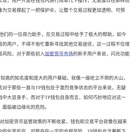
实现，用户只需在钱包内进行简单几下操作，无需像以往那样经
像为交易撑起了一把保护伞，让整个交易过程更加透明、可预
他们的一位得力助手，在交易过程中给予了极大的帮助，如今
易的用户，不得不匆忙重新寻找其他交易途径，这一过程不仅增
易风险，对于那些初入
加密货币市场
的新手用户来说，闪兑功能
有较高的知名度和庞大的用户基础，就像一座屹立不倒的大山，
对于那些一直与TP钱包处于激烈竞争状态的平台来说，无疑
中大显身手，而对于TP钱包自身而言，如何巧妙地应对这一
，面临被边缘化的危险。
国对加密货币监管政策的不断收紧，钱包和交易平台就像在越来
的化学反应，可能存在一定的合规风险，TP钱包此次果断下