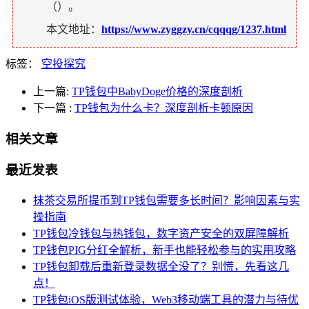
（
）。
本文地址：
https://www.zyggzy.cn/cqqqg/1237.html
标签：
空投探究
上一篇:
TP钱包中BabyDoge价格的深度剖析
下一篇
:
TP钱包为什么卡？深度剖析卡顿原因
相关文章
最近发表
抹茶交易所提币到TP钱包需要多长时间？影响因素与实
操指南
TP钱包冷钱包与热钱包，数字资产安全的双屏障解析
TP钱包PIG分红全解析，新手也能轻松参与的实用攻略
TP钱包卸载后重新登录数据全没了？别慌，先看这几
点！
TP钱包iOS版测试体验，Web3移动端工具的潜力与待优