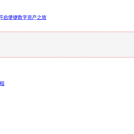
，开启便捷数字资产之旅
。
旅程