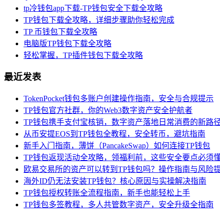
tp冷钱包app下载-TP钱包安全下载全攻略
TP钱包下载全攻略，详细步骤助你轻松完成
TP 币钱包下载全攻略
电脑版TP钱包下载全攻略
轻松掌握，TP插件钱包下载全攻略
最近发表
TokenPocket钱包多账户创建操作指南，安全与合规提示
TP钱包官方社群，你的Web3数字资产安全护航者
TP钱包携手支付宝核销，数字资产落地日常消费的新路
从币安提EOS到TP钱包全教程，安全转币，避坑指南
新手入门指南，薄饼（PancakeSwap）如何连接TP钱包
TP钱包返现活动全攻略，领福利前，这些安全要点必须
欧易交易所的资产可以转到TP钱包吗？操作指南与风险
海外ID仍无法安装TP钱包？核心原因与实操解决指南
TP钱包授权转账全流程指南，新手也能轻松上手
TP钱包多签教程，多人共管数字资产，安全升级全指南