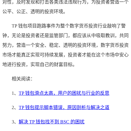
对性，及时发现和打击各类违法违规行为，为投资者营造一个
公平、公正、透明的投资环境。
TP 钱包项目跑路事件为整个数字货币投资行业敲响了警
钟，无论是投资者还是监管部门，都应该从中吸取教训，共同
努力，营造一个安全、稳定、透明的投资环境，数字货币投资
市场才能真正实现可持续发展，投资者才能在这个市场中安心
地进行投资，实现自己的财富目标。
相关阅读：
1、
TP 钱包滑点太高，用户的困扰与行业的反思
2、
TP 钱包提示脚本错误，原因剖析与解决之道
3、
解决 TP 钱包找不到 BSC 的困扰