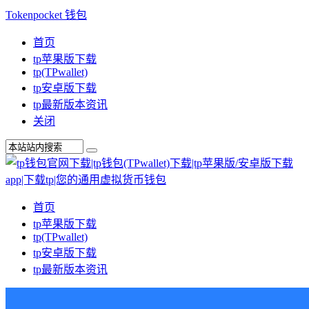
Tokenpocket 钱包
首页
tp苹果版下载
tp(TPwallet)
tp安卓版下载
tp最新版本资讯
关闭
首页
tp苹果版下载
tp(TPwallet)
tp安卓版下载
tp最新版本资讯