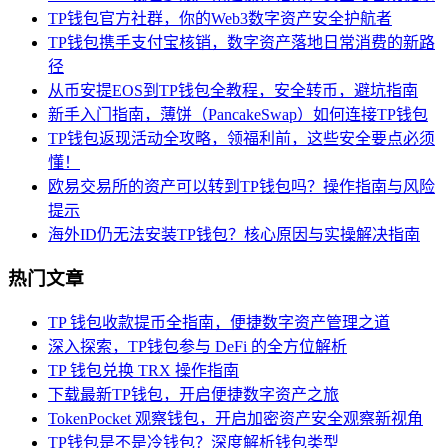
TP钱包官方社群，你的Web3数字资产安全护航者
TP钱包携手支付宝核销，数字资产落地日常消费的新路
径
从币安提EOS到TP钱包全教程，安全转币，避坑指南
新手入门指南，薄饼（PancakeSwap）如何连接TP钱包
TP钱包返现活动全攻略，领福利前，这些安全要点必须
懂！
欧易交易所的资产可以转到TP钱包吗？操作指南与风险
提示
海外ID仍无法安装TP钱包？核心原因与实操解决指南
热门文章
TP 钱包收款提币全指南，便捷数字资产管理之道
深入探索，TP钱包参与 DeFi 的全方位解析
TP 钱包兑换 TRX 操作指南
下载最新TP钱包，开启便捷数字资产之旅
TokenPocket 观察钱包，开启加密资产安全观察新视角
TP钱包是不是冷钱包？深度解析钱包类型