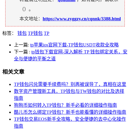
（
）。
本文地址：
https://www.zyggzy.cn/cqnnk/3388.html
标签：
钱包
TP钱包
TP
上一篇:
tp苹果ios官网下载-TP钱包USDT收款全攻略
下一篇
:
tp钱包下载官网-深入解析 TP 钱包绑定关系，安
全与便捷的平衡之道
相关文章
TP钱包闪兑需要手续费吗？别再被误导了，真相在这里
数字资产管理新工具，TP钱包与TW钱包的对比及选择
指南
狗狗币如何转入TP钱包？新手必看的详细操作指南
酷儿币怎么绑定TP钱包？新手也能看懂的详细操作指南
TP钱包交易EOS新手全攻略，安全便捷的去中心化操作
指南