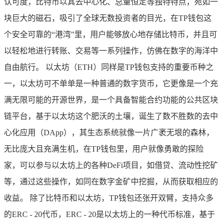
认可度，比特币以其去中心化、总量恒定等独特特点，宛如一
块巨大的磁石，吸引了全球无数投资者的目光，在TP钱包这
个安全可靠的“港湾”里，用户能够放心地存储比特币，并且可
以轻松地进行转账、交易等一系列操作，仿佛在数字的海洋中
自由航行。 以太坊（ETH）同样是TP钱包支持的重要币种之
一，以太坊可不单单是一种普通的数字货币，它更像是一个充
满无限可能的开源世界，是一个具备智能合约功能的公共区块
链平台，基于以太坊这个肥沃的土壤，诞生了数不胜数的去中
心化应用（DApp），其生态系统就像一片广袤无垠的森林，
无比庞大且充满生机，在TP钱包里，用户就像勇敢的探险
家，可以参与以太坊上的各种DeFi项目，如借贷、流动性挖矿
等，通过这些操作，如同在数字金矿中挖掘，从而获取相应的
收益。 除了比特币和以太坊，TP钱包还张开双臂，支持众多
的ERC - 20代币，ERC - 20是以太坊上的一种代币标准，基于