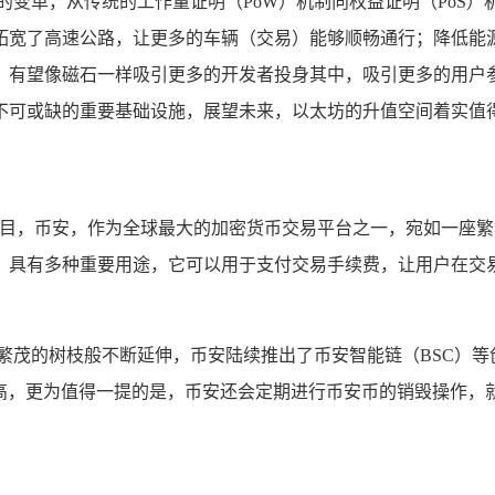
远的变革，从传统的工作量证明（PoW）机制向权益证明（PoS
拓宽了高速公路，让更多的车辆（交易）能够顺畅通行；降低能
有望像磁石一样吸引更多的开发者投身其中，吸引更多的用户参
不可或缺的重要基础设施，展望未来，以太坊的升值空间着实值
瞩目，币安，作为全球最大的加密货币交易平台之一，宛如一座
有多种重要用途，它可以用于支付交易手续费，让用户在交易过程
繁茂的树枝般不断延伸，币安陆续推出了币安智能链（BSC）
船高，更为值得一提的是，币安还会定期进行币安币的销毁操作，