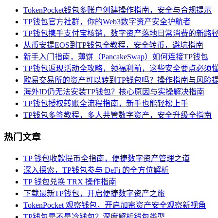
TokenPocket钱包多账户创建操作指南，安全与合规提示
TP钱包官方社群，你的Web3数字资产安全护航者
TP钱包携手支付宝核销，数字资产落地日常消费的新路
从币安提EOS到TP钱包全教程，安全转币，避坑指南
新手入门指南，薄饼（PancakeSwap）如何连接TP钱包
TP钱包返现活动全攻略，领福利前，这些安全要点必须
欧易交易所的资产可以转到TP钱包吗？操作指南与风险
海外ID仍无法安装TP钱包？核心原因与实操解决指南
TP钱包授权转账全流程指南，新手也能轻松上手
TP钱包多签教程，多人共管数字资产，安全升级全指南
热门文章
TP 钱包收款提币全指南，便捷数字资产管理之道
深入探索，TP钱包参与 DeFi 的全方位解析
TP 钱包兑换 TRX 操作指南
下载最新TP钱包，开启便捷数字资产之旅
TokenPocket 观察钱包，开启加密资产安全观察新视角
TP钱包是不是冷钱包？深度解析钱包类型