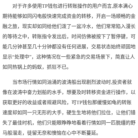
对于许多使用TP钱包进行转账操作的用户而言,原本满心
期待能够如同闪电般快速完成资金的转移，开启一场顺畅的金
融之旅，现实却如同给他们泼了一盆冷水，他们常常陷入漫长
的等待之中，转账指令发出后，时间仿佛被按下了暂停键，可
能几分钟甚至几十分钟都没有任何进展，交易状态始终顽固地
显示“处理中”，这种情况在一些紧急的交易场景下，简直让人
如同热锅上的蚂蚁，抓狂不已。
当市场行情如同汹涌的波涛般出现剧烈波动时,投资者就
像在波涛中奋力划船的水手，想要及时转移资金进行操作，以
获取更好的收益或者规避风险，可TP钱包那缓慢如龟的转账
速度却如同一只无形的大手，硬生生地将他们拉住，让他们错
失了最佳时机，他们只能眼睁睁地看着行情如同一匹脱缰的野
马般溜走，徒留无奈和懊恼在心中不断蔓延。