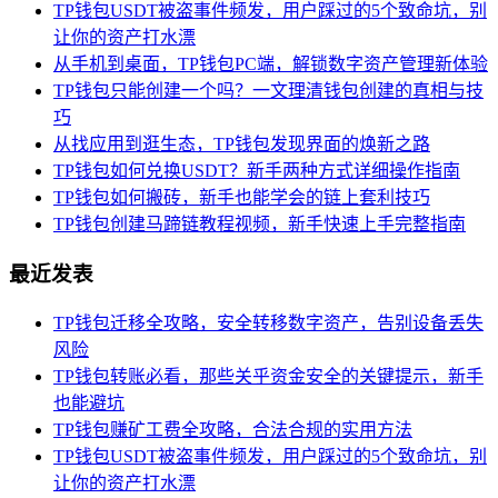
TP钱包USDT被盗事件频发，用户踩过的5个致命坑，别
让你的资产打水漂
从手机到桌面，TP钱包PC端，解锁数字资产管理新体验
TP钱包只能创建一个吗？一文理清钱包创建的真相与技
巧
从找应用到逛生态，TP钱包发现界面的焕新之路
TP钱包如何兑换USDT？新手两种方式详细操作指南
TP钱包如何搬砖，新手也能学会的链上套利技巧
TP钱包创建马蹄链教程视频，新手快速上手完整指南
最近发表
TP钱包迁移全攻略，安全转移数字资产，告别设备丢失
风险
TP钱包转账必看，那些关乎资金安全的关键提示，新手
也能避坑
TP钱包赚矿工费全攻略，合法合规的实用方法
TP钱包USDT被盗事件频发，用户踩过的5个致命坑，别
让你的资产打水漂