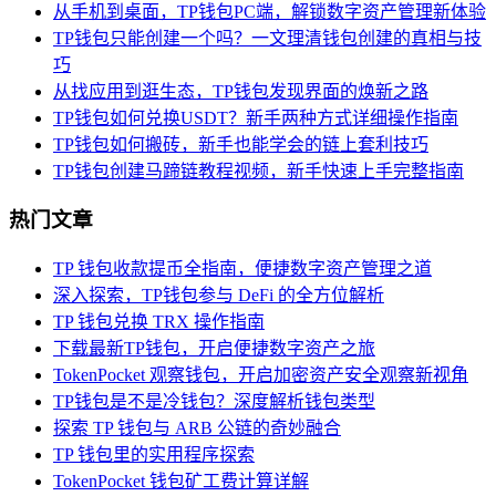
从手机到桌面，TP钱包PC端，解锁数字资产管理新体验
TP钱包只能创建一个吗？一文理清钱包创建的真相与技
巧
从找应用到逛生态，TP钱包发现界面的焕新之路
TP钱包如何兑换USDT？新手两种方式详细操作指南
TP钱包如何搬砖，新手也能学会的链上套利技巧
TP钱包创建马蹄链教程视频，新手快速上手完整指南
热门文章
TP 钱包收款提币全指南，便捷数字资产管理之道
深入探索，TP钱包参与 DeFi 的全方位解析
TP 钱包兑换 TRX 操作指南
下载最新TP钱包，开启便捷数字资产之旅
TokenPocket 观察钱包，开启加密资产安全观察新视角
TP钱包是不是冷钱包？深度解析钱包类型
探索 TP 钱包与 ARB 公链的奇妙融合
TP 钱包里的实用程序探索
TokenPocket 钱包矿工费计算详解