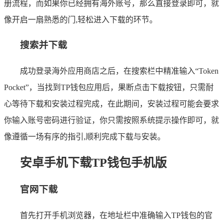
册流程，而如果你已经拥有海外账号，那么直接登录即可，就
像开启一扇熟悉的门,轻松进入下载的环节。
搜索并下载
成功登录海外应用商店之后，在搜索栏中精准输入“Token
Pocket”，当找到TP钱包应用后，果断点击下载按钮，只需耐
心等待下载和安装过程完成，在此期间，安装过程可能会要求
你输入账号密码进行验证，你只需按照系统提示操作即可，就
像遵循一场有序的指引,顺利完成下载与安装。
安卓手机下载TP钱包手机版
官网下载
首先打开手机浏览器，在地址栏中准确输入TP钱包的官