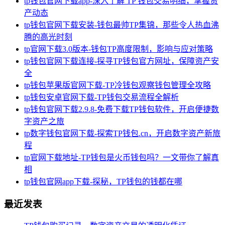
tp钱包官网下载app-深入了解 TP 钱包交易明细，掌握资
产动态
tp钱包官网下载安装-钱包最帅TP集锦，那些令人热血沸
腾的高光时刻
tp官网下载3.0版本-钱包TP高度限制，影响与应对策略
tp钱包官网下载连接-探寻TP钱包官方网址，保障资产安
全
tp钱包苹果版官网下载-TP冷钱包观察钱包管理全攻略
tp钱包安卓官网下载-TP钱包交易流程全解析
tp钱包官网下载2.9.8-免费下载TP钱包软件，开启便捷数
字资产之旅
tp数字钱包官网下载-探索TP钱包.cn，开启数字资产新旅
程
tp官网下载地址-TP钱包是火币钱包吗？一文带你了解真
相
tp钱包官网app下载-探秘，TP钱包的钱都在哪
最近发表