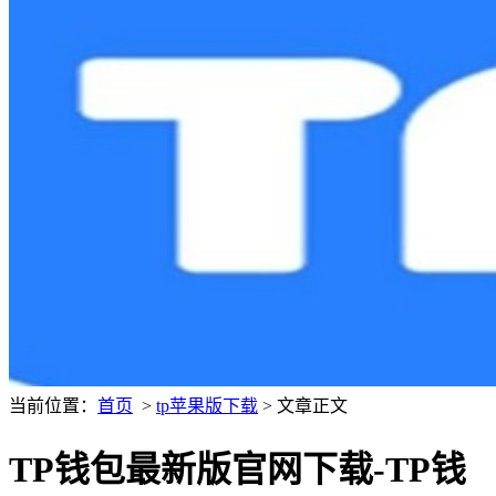
当前位置：
首页
>
tp苹果版下载
> 文章正文
TP钱包最新版官网下载-TP钱