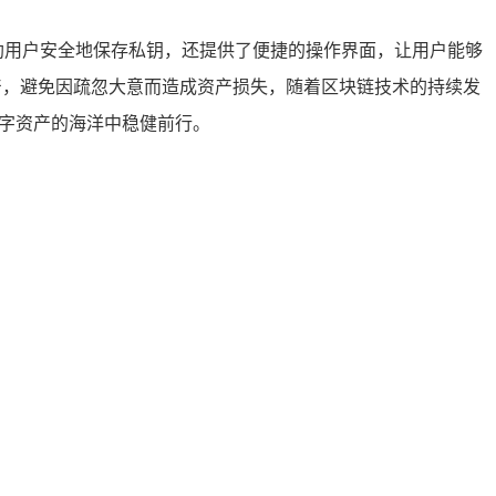
帮助用户安全地保存私钥，还提供了便捷的操作界面，让用户能够
产，避免因疏忽大意而造成资产损失，随着区块链技术的持续发
数字资产的海洋中稳健前行。