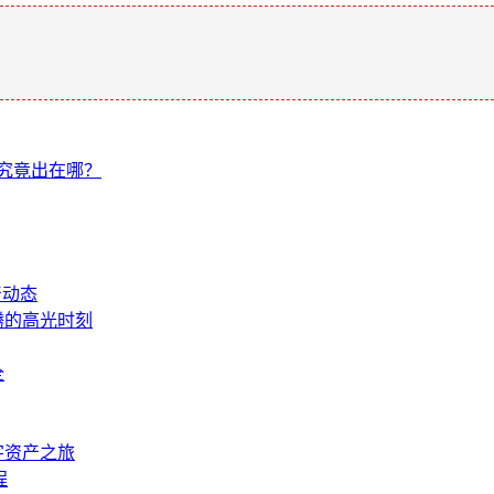
。
题究竟出在哪？
产动态
腾的高光时刻
全
数字资产之旅
程