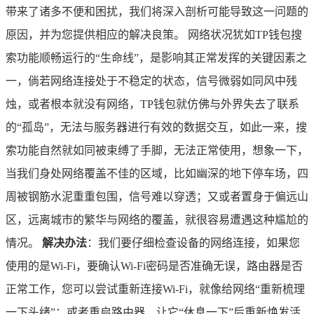
带来了诸多不便和困扰，我们将深入剖析可能导致这一问题的
原因，并为您提供相应的解决良策。 网络状况犹如TP钱包搜
索功能顺畅运行的“生命线”，是影响其正常发挥的关键因素之
一，倘若网络连接处于不稳定的状态，信号微弱如同风中残
烛，或者根本就没有网络，TP钱包就仿佛与外界失去了联系
的“孤岛”，无法与服务器进行有效的数据交互，如此一来，搜
索功能自然就如同被束缚了手脚，无法正常使用，想象一下，
当我们身处网络覆盖不佳的区域，比如幽深的地下停车场，四
周被钢筋水泥重重包围，信号难以穿透；又或者置身于偏远山
区，远离城市的繁华与网络的覆盖，就很容易遭遇这种尴尬的
情况。
解决办法
：我们要仔细检查设备的网络连接，如果您
使用的是Wi-Fi，要确认Wi-Fi密码是否准确无误，路由器是否
正常工作，您可以尝试重新连接Wi-Fi，就像给网络“重新梳理
一下头绪”；或者重启路由器，让它“休息一下”后重新焕发活