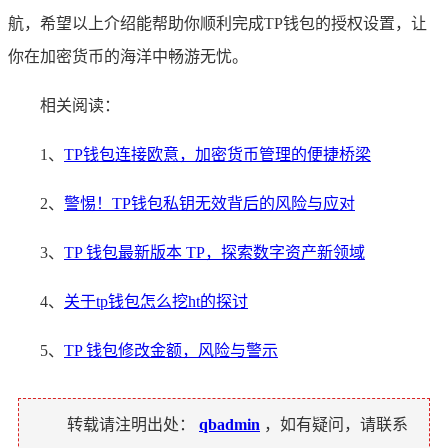
航，希望以上介绍能帮助你顺利完成TP钱包的授权设置，让
你在加密货币的海洋中畅游无忧。
相关阅读：
1、
TP钱包连接欧意，加密货币管理的便捷桥梁
2、
警惕！TP钱包私钥无效背后的风险与应对
3、
TP 钱包最新版本 TP，探索数字资产新领域
4、
关于tp钱包怎么挖ht的探讨
5、
TP 钱包修改金额，风险与警示
转载请注明出处：
qbadmin
，如有疑问，请联系