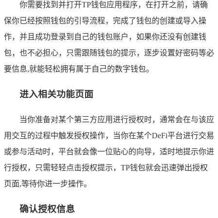
你需要找到并打开TP钱包应用程序，在打开之前，请确
保你已经按照钱包的引导流程，完成了钱包的创建或导入操
作，并且成功登录到自己的钱包账户，如果你还没有创建钱
包，也不必担心，只需跟随钱包的提示，逐步设置好密码等必
要信息,就能轻松拥有属于自己的数字钱包。
进入相关功能页面
当你准备对某个第三方应用进行授权时，通常会在与该应
用交互的过程中触发授权操作，当你在某个DeFi平台进行交易
或参与活动时，平台就会像一位贴心的向导，适时地提示你进
行授权，只需轻轻点击授权提示，TP钱包就会迅速弹出授权
页面,等待你进一步操作。
确认授权信息