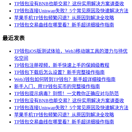
TP钱包没有BNB也能交易？这份实用解决方案请查收
TP钱包连接Uniswap失败？5个常见原因及快速解决方法
苹果手机TP钱包频繁闪退？从原因到解决全攻略
TP钱包交易曲线在哪里看？新手超详细操作指南
最近发表
TP钱包iOS版测试体验，Web3移动端工具的潜力与待优
化空间
TP钱包注册视频，新手快速上手的保姆级教程
TP钱包下载后怎么设置？新手完整操作指南
Web3钱包如何转到TP钱包？新手超详细操作指南
新手入门，用TP钱包买币的完整操作指南
TP钱包提示病毒？别慌！一文教你正确应对与防范
TP钱包没有BNB也能交易？这份实用解决方案请查收
TP钱包连接Uniswap失败？5个常见原因及快速解决方法
苹果手机TP钱包频繁闪退？从原因到解决全攻略
TP钱包交易曲线在哪里看？新手超详细操作指南