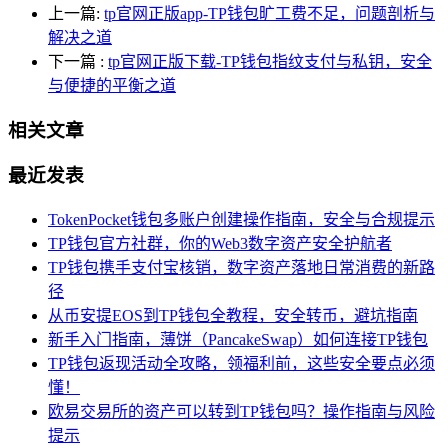
上一篇:
tp官网正版app-TP钱包旷工费不足，问题剖析与
解决之道
下一篇
:
tp官网正版下载-TP钱包指纹支付与私钥，安全
与便捷的平衡之道
相关文章
最近发表
TokenPocket钱包多账户创建操作指南，安全与合规提示
TP钱包官方社群，你的Web3数字资产安全护航者
TP钱包携手支付宝核销，数字资产落地日常消费的新路
径
从币安提EOS到TP钱包全教程，安全转币，避坑指南
新手入门指南，薄饼（PancakeSwap）如何连接TP钱包
TP钱包返现活动全攻略，领福利前，这些安全要点必须
懂！
欧易交易所的资产可以转到TP钱包吗？操作指南与风险
提示