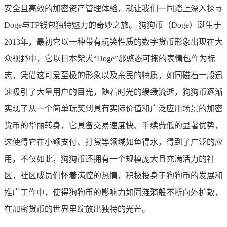
安全且高效的加密资产管理体验，就让我们一同踏上深入探寻
Doge与TP钱包独特魅力的奇妙之旅。 狗狗币（Doge）诞生于
2013年，最初它以一种带有玩笑性质的数字货币形象出现在大
众视野中，它以日本柴犬“Doge”那憨态可掬的表情包作为标
志，凭借这可爱至极的形象以及亲民的特质，如同磁石一般迅
速吸引了大量用户的目光，随着时光的缓缓流逝，狗狗币逐渐
实现了从一个简单玩笑到具有实际价值和广泛应用场景的加密
货币的华丽转身，它具备交易速度快、手续费低的显著优势，
这使得它在小额支付、打赏等领域如鱼得水，得到了广泛的应
用，不仅如此，狗狗币还拥有一个规模庞大且充满活力的社
区，社区成员们怀着满腔的热情，积极投身于狗狗币的发展和
推广工作中，使得狗狗币的影响力如同涟漪般不断向外扩散，
在加密货币的世界里绽放出独特的光芒。