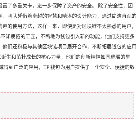
置了多重关卡，进一步保障了资产的安全。 除了安全性，团
题，团队凭借着卓越的智慧和精湛的设计能力，通过简洁直观的
钱包的使用方法，这样一来，即使是对区块链不太熟悉的用户，
群不知疲倦的工匠，不断地为钱包引入新的功能，他们支持更多
，他们还积极与其他区块链项目展开合作，不断拓展钱包的应用
得以诞生和茁壮成长的核心力量，他们的创新精神如同璀璨的星
领域得到广泛的应用，TP 钱包为用户提供了一个安全、便捷的数