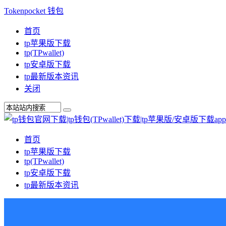
Tokenpocket 钱包
首页
tp苹果版下载
tp(TPwallet)
tp安卓版下载
tp最新版本资讯
关闭
首页
tp苹果版下载
tp(TPwallet)
tp安卓版下载
tp最新版本资讯