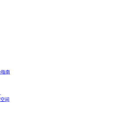
操指南
！
化空间