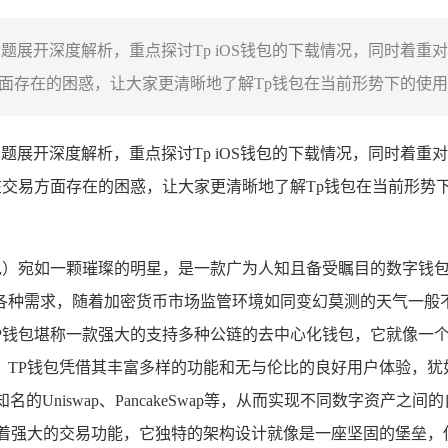
关问题展开深度解析，重点探讨Tp iOS钱包的下载情况，同时着
面存在的困惑，让大家更清晰地了解Tp钱包在当前形势下的使用情
关问题展开深度解析，重点探讨Tp iOS钱包的下载情况，同时着
在交易方面存在的困惑，让大家更清晰地了解Tp钱包在当前形势
cket钱包）宛如一颗璀璨的明星，是一款广为人知且备受瞩目的数
各种需求，随着加密货币市场监管环境如同变幻莫测的天气一般
TP钱包堪称一款强大的支持多种公链的去中心化钱包，它就像一
，TP钱包凭借其丰富多样的功能和无与伦比的良好用户体验，犹
Uniswap、PancakeSwap等，从而实现不同数字资产
备着强大的交易功能，它独特的架构设计就像是一座坚固的堡垒，