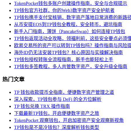
TokenPocket钱包多账户创建操作指南，安全与合规提示
TP钱包官方社群，你的Web3数字资产安全护航者
TP钱包携手支付宝核销，数字资产落地日常消费的新路
从币安提EOS到TP钱包全教程，安全转币，避坑指南
新手入门指南，薄饼（PancakeSwap）如何连接TP钱包
TP钱包返现活动全攻略，领福利前，这些安全要点必须
欧易交易所的资产可以转到TP钱包吗？操作指南与风险
海外ID仍无法安装TP钱包？核心原因与实操解决指南
TP钱包授权转账全流程指南，新手也能轻松上手
TP钱包多签教程，多人共管数字资产，安全升级全指南
热门文章
TP 钱包收款提币全指南，便捷数字资产管理之道
深入探索，TP钱包参与 DeFi 的全方位解析
TP 钱包兑换 TRX 操作指南
下载最新TP钱包，开启便捷数字资产之旅
TokenPocket 观察钱包，开启加密资产安全观察新视角
TP钱包是不是冷钱包？深度解析钱包类型