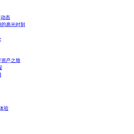
产动态
腾的高光时刻
全
数字资产之旅
程
相
体验