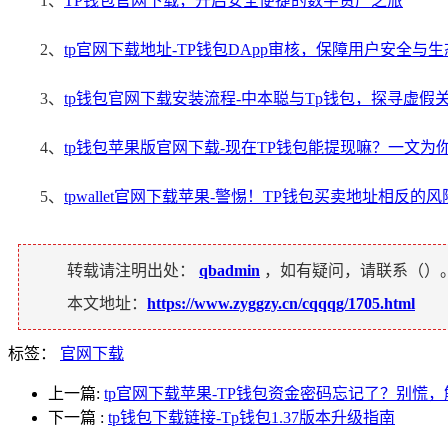
1、
TP钱包官网下载，开启安全便捷的数字资产之旅
2、
tp官网下载地址-TP钱包DApp审核，保障用户安全与
3、
tp钱包官网下载安装流程-中本聪与Tp钱包，探寻虚假
4、
tp钱包苹果版官网下载-现在TP钱包能提现嘛？一文为
5、
tpwallet官网下载苹果-警惕！TP钱包买卖地址相反的风
转载请注明出处：
qbadmin
，如有疑问，请联系（
）
本文地址：
https://www.zyggzy.cn/cqqqg/1705.html
标签：
官网下载
上一篇:
tp官网下载苹果-TP钱包资金密码忘记了？别慌
下一篇
:
tp钱包下载链接-Tp钱包1.37版本升级指南