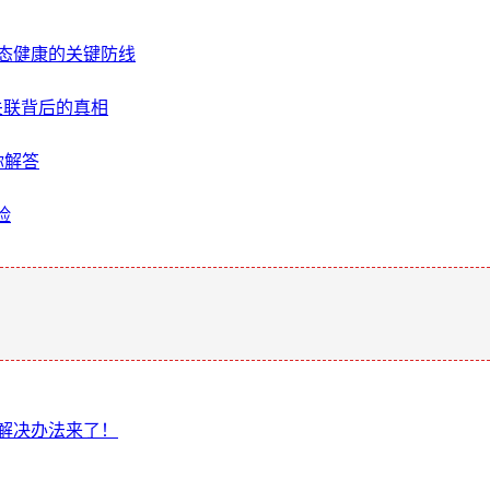
生态健康的关键防线
关联背后的真相
你解答
险
。
，解决办法来了！