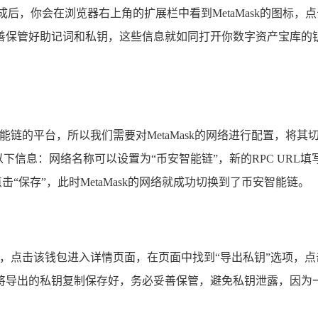
完成后，你会在浏览器右上角的扩展栏中看到MetaMask的图
善保管好助记词和私钥，这些信息就如同打开你数字资产宝库的
智能链的平台，所以我们需要对MetaMask的网络进行配置，将其
可以设置为“币安智能链”，新的RPC URL填写“https://bsc - d
写完成后，点击“保存”，此时MetaMask的网络就成功切换到了币安智能链。
包，点击该钱包进入详情页面，在页面中找到“导出私钥”选项，
将导出的私钥复制保存好，务必妥善保管，避免私钥泄露，因为