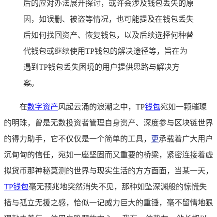
后的应对办法展开探讨，或许会涉及钱包丢失的原
因，如误删、被盗等情况，也可能提及在钱包丢失
后如何找回资产、恢复钱包，以及后续选择何种替
代钱包或继续使用TP钱包的解决途径等，旨在为
遇到TP钱包丢失困境的用户提供思路与解决方
案。
在
数字资产
风起云涌的浪潮之中，TP
钱包
宛如一颗璀璨
的明珠，曾是无数投资者管理自身资产、深度参与区块链世界
的得力助手，它不仅仅是一个简单的工具，
更
承载着广大用户
沉甸甸的信任，宛如一座坚固而又重要的桥梁，紧密连接着虚
拟货币那神秘莫测的世界与现实生活的方方面面，当某一天，
TP钱包
毫无预兆地突然消失不见，那种如坠深渊般的惊慌失
措与孤立无援之感，恰似一记威力巨大的重锤，毫不留情地狠