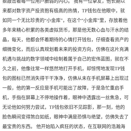
狠敲击着每一位用户脆弱的内心。 我有一位挚友，他长期以
来都对数字资产投资抱有极高的热情，TP钱包在他眼中，就
如同一个无比珍贵的“小金库”，在这个“小金库”里，存放着他
多年来精心积累的各类虚拟货币，那是他无数心血与汗水的结
晶，每天，他都会怀着期待的心情打开钱包，仔细查看资产的
细微变化，而后认真规划着未来的投资方向，仿佛在这片充满
机遇与挑战的数字领域中绘制着属于自己的宏伟蓝图，就在不
久之前，他像往常一样悠然地打开手机，却惊愕地发现TP钱
包的图标已然消失得干干净净，仿佛从未在手机屏幕上出现过
一般，他的第一反应是手机可能出了故障，于是急忙重启手
机，手指在屏幕上不停地操作着，眼神中透露出一丝焦急，可
无论他如何努力尝试，TP钱包依旧不见踪影，那一刻，他的
脸色瞬间变得煞白如纸，眼神中满是恐惧与绝望，仿佛失去了
最宝贵的东西。 他开始陷入疯狂的状态，在互联网的浩瀚海