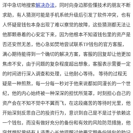
洋中急切地搜索
解决办法
，同时向身边那些懂技术的朋友不断
求助，有人猜测可能是手机系统升级后引发了软件冲突，也有
人怀疑是钱包本身出现了难以察觉的故障，这些猜测都无法让
他那颗悬着的心安定下来，因为他根本不知道钱包里的资产是
否还安然无恙，他心急如焚地尝试联系TP钱包的官方客服，
满心期待能得到一个确切的解决方案，客服的回复却让他更加
焦虑不安，由于问题的复杂程度超出想象，客服表示需要一定
的时间进行深入调查和处理，让他耐心等待。 等待的过程无
疑是一种煎熬，每一分每一秒对于他来说都如同漫长的一个世
纪，他的内心始终被一种深深的担忧所笼罩，时刻担心自己的
资产会在不知不觉中不翼而飞，在这段痛苦的等待时光里，他
开始深刻反思自己的投资行为，意识到自己是不是过于依赖这
一个钱包，而没有做好充分的备份和有效的风险防范措施，他
突然想起曾经有人语重心长地提醒过他要定期备份钱包的助记