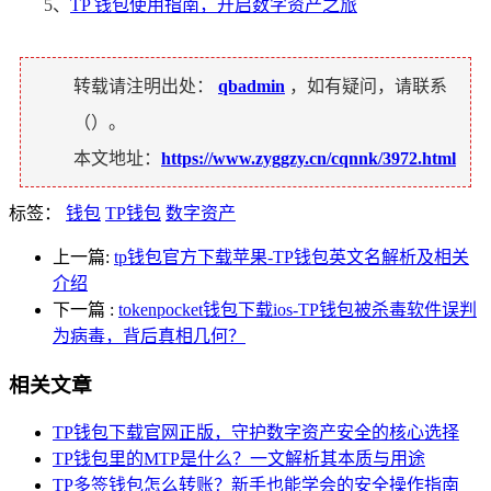
5、
TP 钱包使用指南，开启数字资产之旅
转载请注明出处：
qbadmin
，如有疑问，请联系
（
）。
本文地址：
https://www.zyggzy.cn/cqnnk/3972.html
标签：
钱包
TP钱包
数字资产
上一篇:
tp钱包官方下载苹果-TP钱包英文名解析及相关
介绍
下一篇
:
tokenpocket钱包下载ios-TP钱包被杀毒软件误判
为病毒，背后真相几何？
相关文章
TP钱包下载官网正版，守护数字资产安全的核心选择
TP钱包里的MTP是什么？一文解析其本质与用途
TP多签钱包怎么转账？新手也能学会的安全操作指南