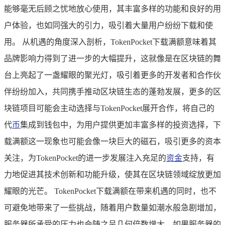
能够毫无后顾之忧地放心使用，其丰富多样的功能和良好的用
户体验，也如同强大的引力，吸引着大量用户纷纷下载和使
用。 从机遇的角度深入剖析，TokenPocket下载满额意味着其
品牌影响力得到了进一步的大幅提升，这就像是在区块链的舞
台上亮起了一盏耀眼的聚光灯，吸引着更多的开发者和合作伙
伴纷纷加入，共同携手推动区块链生态的蓬勃发展，更多的区
块链项目可能会主动选择与TokenPocket展开合作，将自己的
代
币
集成到钱包中，为用户提供更加丰富多样的投资选择，下
载满额这一现象也可能会像一块巨大的磁石，吸引更多的资本
关注，为TokenPocket的进一步发展注入充足的
资金
支持，有
力地促进其技术创新和功能升级，使其在区块链领域绽放更加
耀眼的光芒。 TokenPocket下载满额在带来机遇的同时，也不
可避免地带来了一些挑战，随着用户数量如潮水般急剧增加，
服务器所承受的压力也会随之呈几何倍数增大，如果服务器的