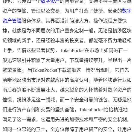
钱包，它宛如一个
数字资产
的智能管家，支持多种主流区块链
资产的存储、管理以及交易，为用户打造了便捷、安全的
数字
资产管理
服务体系，其界面设计简洁大方，操作流程方便快
捷，就像是为不同层次的用户量身定制一般，无论是初涉区块
链领域的新手，还是经验丰富的投资者，都能毫不费力地轻松
上手，凭借这些显著优势，TokenPocket在市场上如同磁石一
般迅速吸引并积累了大量用户，下载量持续攀升，呈现出一片
繁荣景象。 当TokenPocket下载满额这一情况出现时，它首先
清晰地反映出市场对这款应用的高度认可，随着区块链行业如
雨后春笋般不断发展壮大，越来越多的人怀揣着对数字资产的
憧憬，纷纷涉足这一领域，而一个安全可靠的钱包，无疑是他
们进行资产存储和交易的坚实基础，TokenPocket恰恰精准地
满足了这一需求，它运用先进的加密技术和严密的安全机制，
如同一位忠诚的卫士，全方位保障了用户资产的安全，让用户