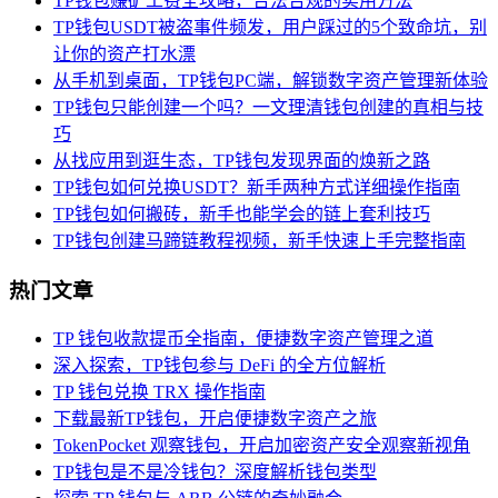
TP钱包赚矿工费全攻略，合法合规的实用方法
TP钱包USDT被盗事件频发，用户踩过的5个致命坑，别
让你的资产打水漂
从手机到桌面，TP钱包PC端，解锁数字资产管理新体验
TP钱包只能创建一个吗？一文理清钱包创建的真相与技
巧
从找应用到逛生态，TP钱包发现界面的焕新之路
TP钱包如何兑换USDT？新手两种方式详细操作指南
TP钱包如何搬砖，新手也能学会的链上套利技巧
TP钱包创建马蹄链教程视频，新手快速上手完整指南
热门文章
TP 钱包收款提币全指南，便捷数字资产管理之道
深入探索，TP钱包参与 DeFi 的全方位解析
TP 钱包兑换 TRX 操作指南
下载最新TP钱包，开启便捷数字资产之旅
TokenPocket 观察钱包，开启加密资产安全观察新视角
TP钱包是不是冷钱包？深度解析钱包类型