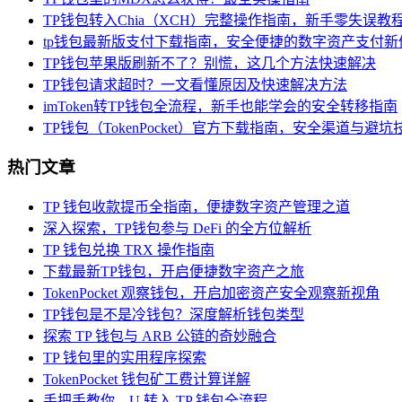
TP钱包转入Chia（XCH）完整操作指南，新手零失误教
tp钱包最新版支付下载指南，安全便捷的数字资产支付新
TP钱包苹果版刷新不了？别慌，这几个方法快速解决
TP钱包请求超时？一文看懂原因及快速解决方法
imToken转TP钱包全流程，新手也能学会的安全转移指南
TP钱包（TokenPocket）官方下载指南，安全渠道与避坑
热门文章
TP 钱包收款提币全指南，便捷数字资产管理之道
深入探索，TP钱包参与 DeFi 的全方位解析
TP 钱包兑换 TRX 操作指南
下载最新TP钱包，开启便捷数字资产之旅
TokenPocket 观察钱包，开启加密资产安全观察新视角
TP钱包是不是冷钱包？深度解析钱包类型
探索 TP 钱包与 ARB 公链的奇妙融合
TP 钱包里的实用程序探索
TokenPocket 钱包矿工费计算详解
手把手教你，U 转入 TP 钱包全流程