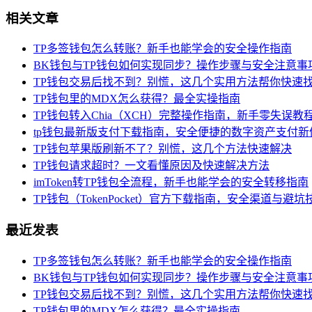
相关文章
TP多签钱包怎么转账？新手也能学会的安全操作指南
BK钱包与TP钱包如何实现同步？操作步骤与安全注意事
TP钱包交易后找不到？别慌，这几个实用方法帮你快速
TP钱包里的MDX怎么获得？最全实操指南
TP钱包转入Chia（XCH）完整操作指南，新手零失误教
tp钱包最新版支付下载指南，安全便捷的数字资产支付新
TP钱包苹果版刷新不了？别慌，这几个方法快速解决
TP钱包请求超时？一文看懂原因及快速解决方法
imToken转TP钱包全流程，新手也能学会的安全转移指南
TP钱包（TokenPocket）官方下载指南，安全渠道与避坑
最近发表
TP多签钱包怎么转账？新手也能学会的安全操作指南
BK钱包与TP钱包如何实现同步？操作步骤与安全注意事
TP钱包交易后找不到？别慌，这几个实用方法帮你快速
TP钱包里的MDX怎么获得？最全实操指南