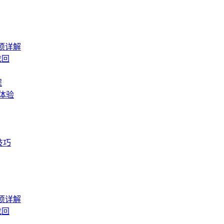
项详解
找回
程
体验
技巧
项详解
找回