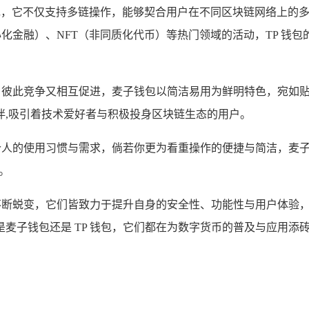
字货币钱包，它不仅支持多链操作，能够契合用户在不同区块链网络上
（去中心化金融）、NFT（非同质化代币）等热门领域的活动，TP
花，彼此竞争又相互促进，麦子钱包以简洁易用为鲜明特色，宛如贴
伙伴,吸引着技术爱好者与积极投身区块链生态的用户。
于个人的使用习惯与需求，倘若你更为看重操作的便捷与简洁，麦
意。
在不断蜕变，它们皆致力于提升自身的安全性、功能性与用户体验
麦子钱包还是 TP 钱包，它们都在为数字货币的普及与应用添