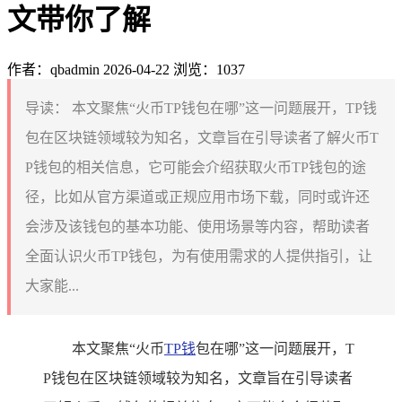
文带你了解
作者：qbadmin
2026-04-22
浏览：1037
导读：
本文聚焦“火币TP钱包在哪”这一问题展开，TP钱
包在区块链领域较为知名，文章旨在引导读者了解火币T
P钱包的相关信息，它可能会介绍获取火币TP钱包的途
径，比如从官方渠道或正规应用市场下载，同时或许还
会涉及该钱包的基本功能、使用场景等内容，帮助读者
全面认识火币TP钱包，为有使用需求的人提供指引，让
大家能...
本文聚焦“火币
TP钱
包在哪”这一问题展开，T
P钱包在区块链领域较为知名，文章旨在引导读者