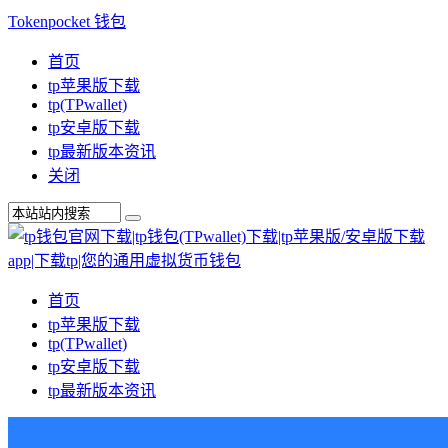
Tokenpocket 钱包
首页
tp苹果版下载
tp(TPwallet)
tp安卓版下载
tp最新版本资讯
关闭
首页
tp苹果版下载
tp(TPwallet)
tp安卓版下载
tp最新版本资讯