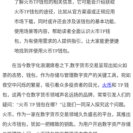
了解火币TP钱包的相关信息，它可能会介绍获取
火币TP钱包的途径，比如从官方渠道或正规应用
市场下载，同时或许还会涉及该钱包的基本功能、
使用场景等内容，帮助读者全面认识火币TP钱
包，为有使用需求的人提供指引，让大家能更便捷
地找到并使用火币TP钱包。
在当今数字化浪潮席卷之下,数字货币交易呈现出如火如
荼的态势，钱包，作为存储与管理数字资产的关键工具，宛如
夜空中闪烁的繁星，吸引着众多投资者的目光，
火币
和 TP 钱
包，这两个在数字货币领域声名远扬的品牌，常常引发人们的
疑问：“火币 TP 钱包在哪？”让我们一同深入探究这个问题。
火币，作为一家在数字货币交易领域久负盛名的平台，其推出
的火币钱包，犹如一把精致的钥匙，为用户开启数字资产存储