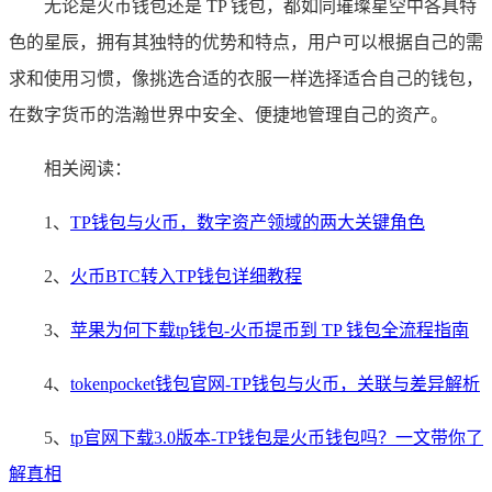
无论是火币钱包还是 TP 钱包，都如同璀璨星空中各具特
色的星辰，拥有其独特的优势和特点，用户可以根据自己的需
求和使用习惯，像挑选合适的衣服一样选择适合自己的钱包，
在数字货币的浩瀚世界中安全、便捷地管理自己的资产。
相关阅读：
1、
TP钱包与火币，数字资产领域的两大关键角色
2、
火币BTC转入TP钱包详细教程
3、
苹果为何下载tp钱包-火币提币到 TP 钱包全流程指南
4、
tokenpocket钱包官网-TP钱包与火币，关联与差异解析
5、
tp官网下载3.0版本-TP钱包是火币钱包吗？一文带你了
解真相