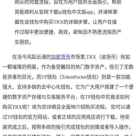
购买的完整流程，旨在为用户提供全面指引，帮助
其能顺利从官网下载tp钱包中文版app，并清晰掌
握在该钱包中购买TRX的详细步骤，让用户在操
作过程中更加便捷、高效，避免因不熟悉流程而产
生困扰。
在当今风起云涌的
加密货币
市场里,TRX（波场币）宛如
一颗璀璨的明星，作为备受瞩目的热门数字资产，吸引了无数
投资者的目光，而TP钱包（TokenPocket钱包）则是一款功能
强大、支持多链的去中心化钱包，它为广大用户搭建了一个便
捷的数字资产存储与交易服务平台，在TP钱包中究竟该如何
购买TRX呢？将为您详细且全面地介绍购买流程。 您可以通
过TP钱包的官方网站，或者正规的应用商店进行下载，待安
装完成之后，按照系统的指引完成钱包的创建或者导入操作，