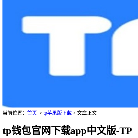
当前位置：
首页
>
tp苹果版下载
> 文章正文
tp钱包官网下载app中文版-TP