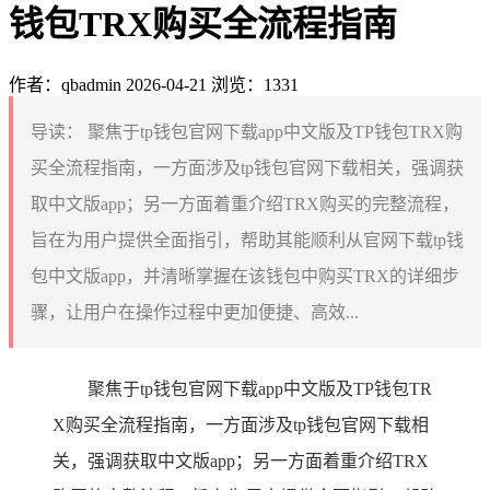
钱包TRX购买全流程指南
作者：qbadmin
2026-04-21
浏览：1331
导读：
聚焦于tp钱包官网下载app中文版及TP钱包TRX购
买全流程指南，一方面涉及tp钱包官网下载相关，强调获
取中文版app；另一方面着重介绍TRX购买的完整流程，
旨在为用户提供全面指引，帮助其能顺利从官网下载tp钱
包中文版app，并清晰掌握在该钱包中购买TRX的详细步
骤，让用户在操作过程中更加便捷、高效...
聚焦于tp钱包官网下载app中文版及TP钱包TR
X购买全流程指南，一方面涉及tp钱包官网下载相
关，强调获取中文版app；另一方面着重介绍TRX