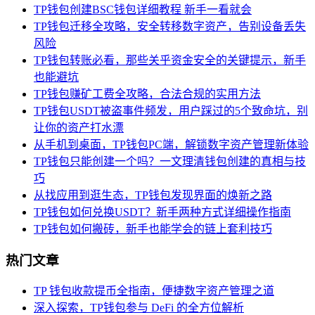
TP钱包创建BSC钱包详细教程 新手一看就会
TP钱包迁移全攻略，安全转移数字资产，告别设备丢失
风险
TP钱包转账必看，那些关乎资金安全的关键提示，新手
也能避坑
TP钱包赚矿工费全攻略，合法合规的实用方法
TP钱包USDT被盗事件频发，用户踩过的5个致命坑，别
让你的资产打水漂
从手机到桌面，TP钱包PC端，解锁数字资产管理新体验
TP钱包只能创建一个吗？一文理清钱包创建的真相与技
巧
从找应用到逛生态，TP钱包发现界面的焕新之路
TP钱包如何兑换USDT？新手两种方式详细操作指南
TP钱包如何搬砖，新手也能学会的链上套利技巧
热门文章
TP 钱包收款提币全指南，便捷数字资产管理之道
深入探索，TP钱包参与 DeFi 的全方位解析