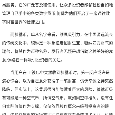
易服务，它的广泛普及和使用，让众多投资者能够轻松自如地
管理自己手中的各类数字货币,仿佛为他们开启了一扇通往数
字财富世界的便捷之门。
而貔貅币，单从名字来看，颇具吸引力，在中国源远流长
的传统文化中，貔貅是一种象征着招财进宝、吸纳四方财气的
瑞兽，将其作为币种名称，发行者无疑是想借助这种美好的寓
意,像磁石一样吸引投资者的关注。
当用户在TP钱包中突然收到貔貅币时，第一反应或许是
满心惊喜，以为自己意外获得了一笔财富，仿佛幸运之神突然
降临，但实际上，这背后很可能隐藏着巨大的风险，貔貅币极
有可能是一种空气币，所谓空气币，就如同空中楼阁，没有任
何实际价值作为支撑，仅仅依靠炒作概念来吸引投资者的眼
球，这些空气币的发行方往往没有真正专业的技术团队，也缺