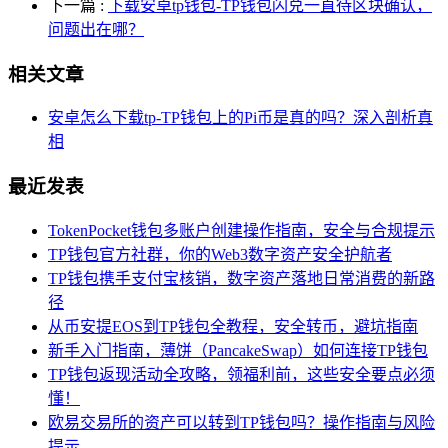
下一篇
:
下载安卓tp钱包-TP钱包闪兑一直待区块确认，
问题出在哪？
相关文章
安卓怎么下载tp-TP钱包上的Pi币是真的吗？深入剖析真
相
最近发表
TokenPocket钱包多账户创建操作指南，安全与合规提示
TP钱包官方社群，你的Web3数字资产安全护航者
TP钱包携手支付宝核销，数字资产落地日常消费的新路
径
从币安提EOS到TP钱包全教程，安全转币，避坑指南
新手入门指南，薄饼（PancakeSwap）如何连接TP钱包
TP钱包返现活动全攻略，领福利前，这些安全要点必须
懂！
欧易交易所的资产可以转到TP钱包吗？操作指南与风险
提示