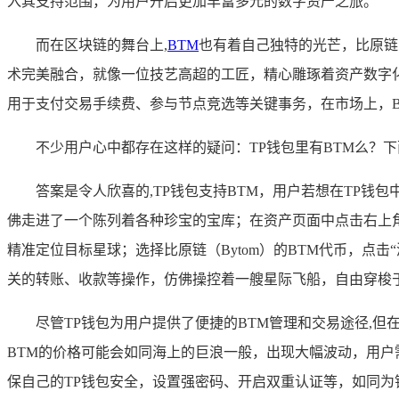
入其支持范围，为用户开启更加丰富多元的数字资产之旅。
而在区块链的舞台上,
BTM
也有着自己独特的光芒，比原链
术完美融合，就像一位技艺高超的工匠，精心雕琢着资产数字
用于支付交易手续费、参与节点竞选等关键事务，在市场上，
不少用户心中都存在这样的疑问：TP钱包里有BTM么？
答案是令人欣喜的,TP钱包支持BTM，用户若想在TP钱
佛走进了一个陈列着各种珍宝的宝库；在资产页面中点击右上角
精准定位目标星球；选择比原链（Bytom）的BTM代币，点击
关的转账、收款等操作，仿佛操控着一艘星际飞船，自由穿梭
尽管TP钱包为用户提供了便捷的BTM管理和交易途径,
BTM的价格可能会如同海上的巨浪一般，出现大幅波动，用
保自己的TP钱包安全，设置强密码、开启双重认证等，如同为