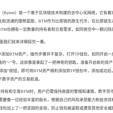
（Bytom）是一个基于区块链技术构建的去中心化网络，它有
化和流通的理想蓝图，BTM作为比原链的原生代币，在比原链生
BTM也拥有一定数量的持有者和交易需求，如同夜空中一颗闪烁
下面我们就来详细探究一番。
包中添加BTM资产，操作步骤并不复杂，打开TP钱包，如同开启
的“+”号，这就像是拿起了一把神奇的钥匙，准备开启新的资产
“添加”按钮，即可将BTM资产顺利添加到TP钱包中，添加成功
于数字资产的交易航道。
但在持有和交易BTM时，用户仍需保持高度的警惕和谨慎，数字
户需要像一位经验丰富的船长，根据自己的风险承受能力和投资目
钱包加上了一把坚固的金锁，防止钱包被盗取或遭受其他安全威