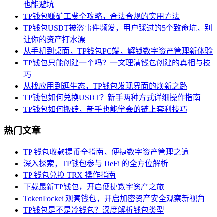
也能避坑
TP钱包赚矿工费全攻略，合法合规的实用方法
TP钱包USDT被盗事件频发，用户踩过的5个致命坑，别
让你的资产打水漂
从手机到桌面，TP钱包PC端，解锁数字资产管理新体验
TP钱包只能创建一个吗？一文理清钱包创建的真相与技
巧
从找应用到逛生态，TP钱包发现界面的焕新之路
TP钱包如何兑换USDT？新手两种方式详细操作指南
TP钱包如何搬砖，新手也能学会的链上套利技巧
热门文章
TP 钱包收款提币全指南，便捷数字资产管理之道
深入探索，TP钱包参与 DeFi 的全方位解析
TP 钱包兑换 TRX 操作指南
下载最新TP钱包，开启便捷数字资产之旅
TokenPocket 观察钱包，开启加密资产安全观察新视角
TP钱包是不是冷钱包？深度解析钱包类型