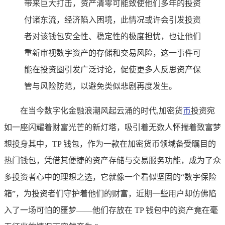
带来巨大打击，资产清零可能致使他们多年的投资
付诸东流，经济陷入困境，此情况或许会引发投资
者对该钱包安全性、稳定性的极度担忧，也让他们
重新审视数字资产的存储和交易风险，这一事件可
能在投资圈引发广泛讨论，促使更多人反思资产保
管与风险防范，以避免类似悲剧再度发生。
在当今数字化金融浪潮风起云涌的时代,加密货
币
投资宛
如一座闪耀着财富光芒的新灯塔，吸引着无数人怀揣着致富梦
想投身其中，TP 钱包，作为一款在加密货币领域备受瞩目的
热门钱包，凭借其便捷的资产存储与交易服务功能，成为了众
多投资者心中的理想之选，它就像一个看似坚固的“数字保险
箱”，为投资者们守护着他们的财富，近期一些用户却仿佛陷
入了一场可怕的噩梦——他们存放在 TP 钱包中的资产竟在毫