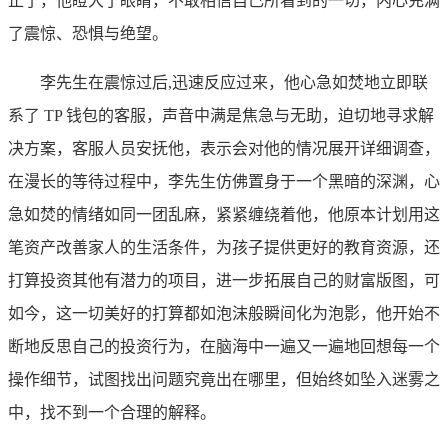
止了，他瞪大了眼睛，不敢相信自己所看到的一切，内心充满
了震惊、恐惧与绝望。
李先生在震惊过后,迅速反应过来，他心急如焚地立即联
系了 TP 钱包的客服，声音中满是焦急与无助，迫切地寻求解
决方案，客服人员安抚他，表示会对他的情况展开详细调查，
在漫长的等待过程中，李先生仿佛置身于一个黑暗的深渊，心
急如焚的情绪如同一团乱麻，紧紧缠绕着他，他原本计划用这
笔资产改善家人的生活条件，为孩子提供更好的教育资源，还
打算投资其他有潜力的项目，进一步拓展自己的财富版图，可
如今，这一切美好的打算都如泡沫般瞬间化为泡影，他开始不
断地反思自己的投资行为，在脑海中一遍又一遍地回想每一个
操作细节，试图找出问题究竟出在哪里，但始终如坠入迷雾之
中，找不到一个合理的解释。