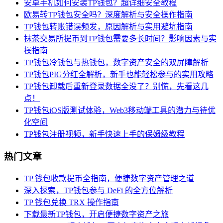
安卓手机如何安装TP钱包？超详细安全教程
欧易转TP钱包安全吗？深度解析与安全操作指南
TP钱包转账错误频发，原因解析与实用避坑指南
抹茶交易所提币到TP钱包需要多长时间？影响因素与实
操指南
TP钱包冷钱包与热钱包，数字资产安全的双屏障解析
TP钱包PIG分红全解析，新手也能轻松参与的实用攻略
TP钱包卸载后重新登录数据全没了？别慌，先看这几
点！
TP钱包iOS版测试体验，Web3移动端工具的潜力与待优
化空间
TP钱包注册视频，新手快速上手的保姆级教程
热门文章
TP 钱包收款提币全指南，便捷数字资产管理之道
深入探索，TP钱包参与 DeFi 的全方位解析
TP 钱包兑换 TRX 操作指南
下载最新TP钱包，开启便捷数字资产之旅