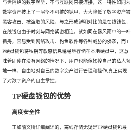
与世隔绝的数字堡垒，不与互联网直接连接，这一特性如同为
数字资产披上了一层坚不可摧的铠甲，大大降低了数字资产被
黑客攻击、被盗取的风险，与之形成鲜明对比的是在线钱包，
在线钱包由于时刻与网络紧密相连，就如同在暴风雨中的一叶
孤舟，容易受到网络攻击、钓鱼软件等各种威胁的侵袭，而T
P硬盘钱包将私钥等敏感信息稳稳地存储在本地硬盘中，这意
味着即使在没有网络的情况下，用户也能像操控自己的私人领
地一样，自由地对自己的数字资产进行管理和操作,真正实现
了对数字资产的自主掌控。
TP硬盘钱包的优势
高度安全性
正如前文所详细阐述的，离线存储无疑是TP硬盘钱包最