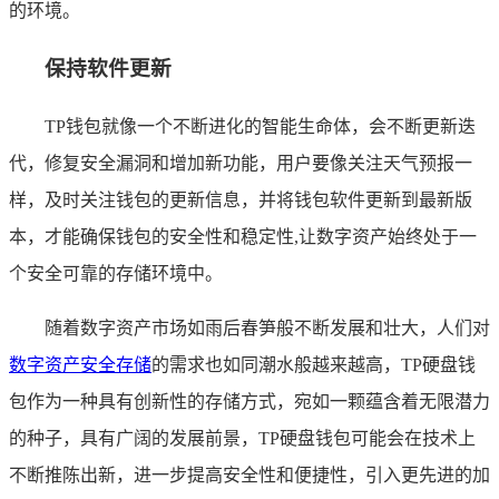
的环境。
保持软件更新
TP钱包就像一个不断进化的智能生命体，会不断更新迭
代，修复安全漏洞和增加新功能，用户要像关注天气预报一
样，及时关注钱包的更新信息，并将钱包软件更新到最新版
本，才能确保钱包的安全性和稳定性,让数字资产始终处于一
个安全可靠的存储环境中。
随着数字资产市场如雨后春笋般不断发展和壮大，人们对
数字资产安全存储
的需求也如同潮水般越来越高，TP硬盘钱
包作为一种具有创新性的存储方式，宛如一颗蕴含着无限潜力
的种子，具有广阔的发展前景，TP硬盘钱包可能会在技术上
不断推陈出新，进一步提高安全性和便捷性，引入更先进的加