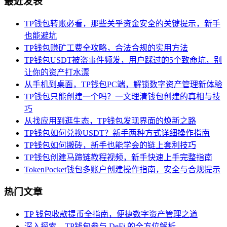
最近发表
TP钱包转账必看，那些关乎资金安全的关键提示，新手
也能避坑
TP钱包赚矿工费全攻略，合法合规的实用方法
TP钱包USDT被盗事件频发，用户踩过的5个致命坑，别
让你的资产打水漂
从手机到桌面，TP钱包PC端，解锁数字资产管理新体验
TP钱包只能创建一个吗？一文理清钱包创建的真相与技
巧
从找应用到逛生态，TP钱包发现界面的焕新之路
TP钱包如何兑换USDT？新手两种方式详细操作指南
TP钱包如何搬砖，新手也能学会的链上套利技巧
TP钱包创建马蹄链教程视频，新手快速上手完整指南
TokenPocket钱包多账户创建操作指南，安全与合规提示
热门文章
TP 钱包收款提币全指南，便捷数字资产管理之道
深入探索，TP钱包参与 DeFi 的全方位解析