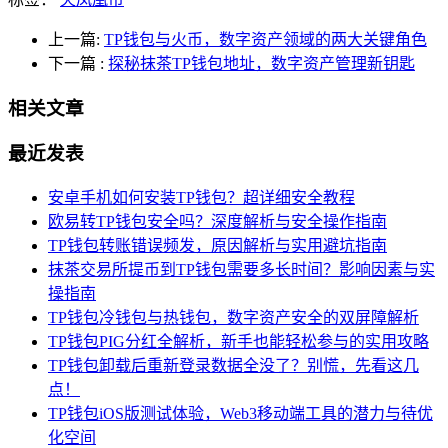
上一篇:
TP钱包与火币，数字资产领域的两大关键角色
下一篇
:
探秘抹茶TP钱包地址，数字资产管理新钥匙
相关文章
最近发表
安卓手机如何安装TP钱包？超详细安全教程
欧易转TP钱包安全吗？深度解析与安全操作指南
TP钱包转账错误频发，原因解析与实用避坑指南
抹茶交易所提币到TP钱包需要多长时间？影响因素与实
操指南
TP钱包冷钱包与热钱包，数字资产安全的双屏障解析
TP钱包PIG分红全解析，新手也能轻松参与的实用攻略
TP钱包卸载后重新登录数据全没了？别慌，先看这几
点！
TP钱包iOS版测试体验，Web3移动端工具的潜力与待优
化空间