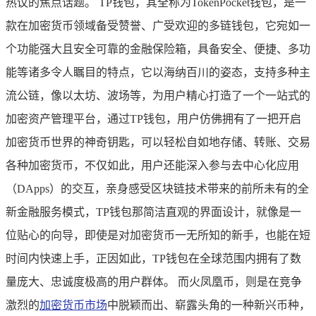
热议的焦点话题。 TP钱包，其全称为TokenPocket钱包，是一
款在加密货币领域备受赞誉、广受欢迎的多链钱包，它宛如一
个功能强大且安全可靠的金融保险箱，具备安全、便捷、多功
能等诸多令人瞩目的特点，它以海纳百川的姿态，支持多种主
流公链，像以太坊、波场等，为用户精心打造了一个一站式的
加密资产管理平台，通过TP钱包，用户仿佛拥有了一把开启
加密货币世界的神奇钥匙，可以轻松自如地存储、转账、交易
各种加密货币，不仅如此，用户还能深入参与去中心化应用
（DApps）的交互，亲身感受区块链技术带来的前所未有的全
新金融服务模式，TP钱包那简洁直观的界面设计，就像是一
位贴心的向导，即使是对加密货币一无所知的新手，也能在短
时间内快速上手，正因如此，TP钱包在全球范围内拥有了数
量庞大、忠诚度极高的用户群体。 而火凤凰币，则是在竞争
激烈的
加密货币市场
中脱颖而出、崭露头角的一种新兴币种，