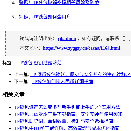
4、
警惕！TP钱包破解密码相关风险及防范
5、
揭秘，TP钱包如何查用户
转载请注明出处：
qbadmin
，如有疑问，请联系（
）
本文地址：
https://www.zyggzy.cn/cacaa/1164.html
标签：
TP钱包
密钥泄露防范
上一篇:
TP 货币钱包转账，便捷与安全并存的资产转移之
下一篇
:
TP钱包如何换人民币详细指南
相关文章
TP钱包资产怎么变多？新手也能上手的5个实用方法
TP钱包1.3.5版本苹果下载指南，安全安装与使用须知
TP钱包助记词，单词数量、标准与安全选择指南
TP钱包中HT矿工费详解，高效管理与成本优化指南