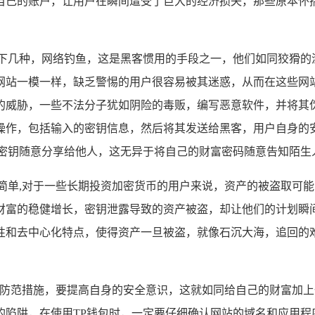
自己的账户，让用户在瞬间遭受了巨大的经济损失，那些原本怀
下几种，网络钓鱼，这是黑客惯用的手段之一，他们如同狡猾的
网站一模一样，缺乏警惕的用户很容易被其迷惑，从而在这些网
的威胁，一些不法分子犹如阴险的毒贩，编写恶意软件，并将其
操作，包括输入的密钥信息，然后将其发送给黑客，用户自身的
将密钥随意分享给他人，这无异于将自己的财富密码随意告知陌生
么简单,对于一些长期投资加密货币的用户来说，资产的被盗取可
财富的稳健增长，密钥泄露导致的资产被盗，却让他们的计划瞬
性和去中心化特点，使得资产一旦被盗，就像石沉大海，追回的
效的防范措施，要提高自身的安全意识，这就如同给自己的财富加
的陷阱，在使用TP钱包时，一定要仔细确认网站的域名和应用程