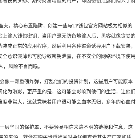
揣着投资梦想、期待财富增值的用户，却因密钥泄露而陷入了财
渔夫，精心布置陷阱，创建一些与TP钱包官方网站极为相似的
站上输入钱包密钥，当用户毫无防备地输入后，黑客就像贪婪的
伪装成正常的应用程序，然后利用各种渠道诱导用户下载安装，
安全意识淡薄也可能导致密钥泄露，在不安全的网络环境下使用
人，风险不言而喻。
能会像一颗重磅炸弹，打乱他们的投资计划，这些用户可能原本
间化为泡影，更严重的是，这可能会影响到他们的生活，让他们
难度非常大，这就意味着用户很可能会血本无归，多年的心血付
上一层坚固的保护罩，不要轻易相信来路不明的链接和信息，这
序的来源，就像在购买贵重物品时要仔细查看其生产厂家和质