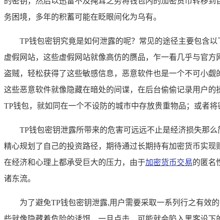
的密钥，然后以迅雷不及掩耳之势将钱包内的加密货币转移到
务困境，多年的积蓄可能在眨眼间化为乌有。
TP钱包密钥究竟是如何泄露的呢？常见的途径主要包含以
虚假网站，这些虚假网站就像高仿的赝品，乍一看几乎与官方
盗贼，轻松获得了这些敏感信息，恶意软件也是一个不可小觑
这些恶意软件就像隐藏在暗处的间谍，在后台偷偷记录用户的
TP钱包，就如同在一个不设防的城市中存放贵重物品；或者
TP钱包密钥泄露所带来的危害可远远不止是经济损失那
精心规划了自己的投资路径，期待通过长期持有加密货币实现
在经济和心理上都承受巨大的压力，由于
加密货币交易
的匿名
诸东流。
为了避免TP钱包密钥泄露,用户需要采取一系列行之有
些就像隐藏着危险的诱饵，一旦点击，可能就会陷入黑客设下