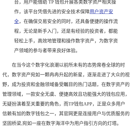
台，用户能借助 TP 钱包开展各类数字资产相关操
作，该平台凭借先进的安全技术保障
用户资产安
全
，在确保交易安全的同时，还具备便捷的操作流
程，无论是新手入门，还是有经验的投资者，都能
轻松上手，高效地管理和操作数字资产，为数字资
产领域的参与者带来良好体验。
在当今这个数字化浪潮以前所未有的态势席卷全球的时
代，数字资产宛如一颗冉冉升起的新星，逐渐走进了大众的视
野，成为投资和金融领域备受瞩目的热门话题，在数字资产的
管理领域，一款安全无虞、便捷高效且功能强大的钱包应用，
无疑扮演着至关重要的角色，而TP钱包APP，正是众多用户
信赖有加的数字钱包之一，其官网更是连接用户与优质服务的
坚固桥梁,宛如一座在数字海洋中为用户指引方向的灯塔。