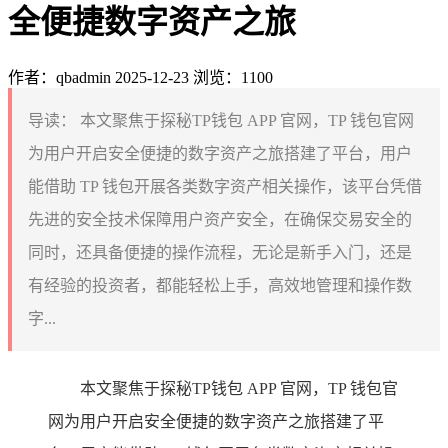
全便捷数字资产之旅
作者：qbadmin
2025-12-23
浏览：1100
导读：
本文聚焦于探秘TP钱包 APP 官网，TP 钱包官网
为用户开启安全便捷的数字资产之旅搭建了平台，用户
能借助 TP 钱包开展各类数字资产相关操作，该平台凭借
先进的安全技术保障用户资产安全，在确保交易安全的
同时，还具备便捷的操作流程，无论是新手入门，还是
有经验的投资者，都能轻松上手，高效地管理和操作数
字...
本文聚焦于探秘TP钱包 APP 官网，TP 钱包官
网为用户开启安全便捷的数字资产之旅搭建了平