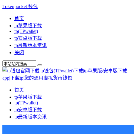
Tokenpocket 钱包
首页
tp苹果版下载
tp(TPwallet)
tp安卓版下载
tp最新版本资讯
关闭
首页
tp苹果版下载
tp(TPwallet)
tp安卓版下载
tp最新版本资讯