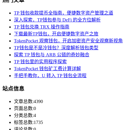
热门文章
TP 钱包收款提币全指南，便捷数字资产管理之道
深入探索，TP钱包参与 DeFi 的全方位解析
TP 钱包兑换 TRX 操作指南
下载最新TP钱包，开启便捷数字资产之旅
TokenPocket 观察钱包，开启加密资产安全观察新视角
TP钱包是不是冷钱包？深度解析钱包类型
探索 TP 钱包与 ARB 公链的奇妙融合
TP 钱包里的实用程序探索
TokenPocket 钱包矿工费计算详解
手把手教你，U 转入 TP 钱包全流程
站点信息
文章总数:4390
页面总数:0
分类总数:4
标签总数:1735
评论总数:0