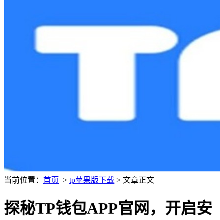
当前位置：
首页
>
tp苹果版下载
> 文章正文
探秘TP钱包APP官网，开启安