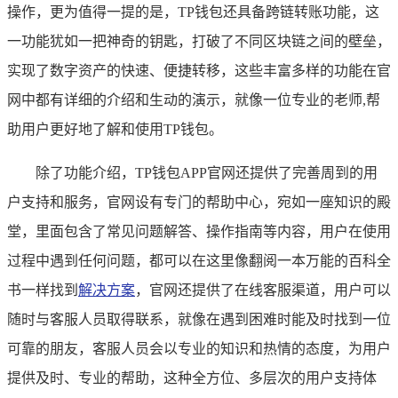
操作，更为值得一提的是，TP钱包还具备跨链转账功能，这
一功能犹如一把神奇的钥匙，打破了不同区块链之间的壁垒，
实现了数字资产的快速、便捷转移，这些丰富多样的功能在官
网中都有详细的介绍和生动的演示，就像一位专业的老师,帮
助用户更好地了解和使用TP钱包。
除了功能介绍，TP钱包APP官网还提供了完善周到的用
户支持和服务，官网设有专门的帮助中心，宛如一座知识的殿
堂，里面包含了常见问题解答、操作指南等内容，用户在使用
过程中遇到任何问题，都可以在这里像翻阅一本万能的百科全
书一样找到
解决方案
，官网还提供了在线客服渠道，用户可以
随时与客服人员取得联系，就像在遇到困难时能及时找到一位
可靠的朋友，客服人员会以专业的知识和热情的态度，为用户
提供及时、专业的帮助，这种全方位、多层次的用户支持体