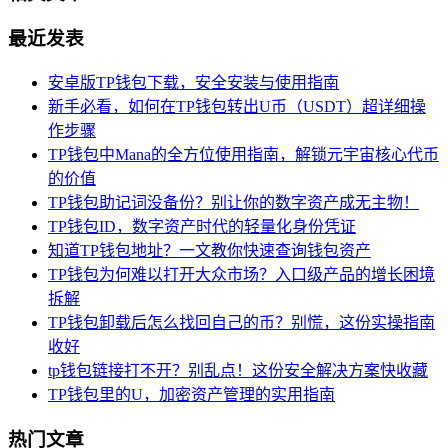
最近发表
安卓版TP钱包下载，安全安装与使用指南
新手必看，如何在TP钱包转出U币（USDT）超详细操
作步骤
TP钱包中Mana的全方位使用指南，解锁元宇宙核心代币
的价值
TP钱包助记词没备份？别让你的数字资产成无主物！
TP钱包ID，数字资产时代的轻量化身份凭证
知道TP钱包地址？一文教你快速查询钱包资产
TP钱包为何难以打开大众市场？入口级产品的增长困境
拆解
TP钱包卸载后怎么找回自己的币？别慌，这份实操指南
收好
tp钱包链接打不开？别乱点！这份安全解决方案快收藏
TP钱包里的U，加密资产管理的实用指南
热门文章