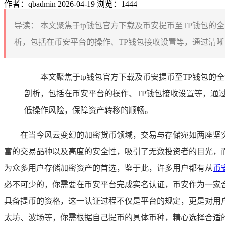
作者：qbadmin
2026-04-19
浏览：1444
导读：
本文聚焦于tp钱包官方下载及币安提币至TP钱包的
析，包括在币安平台的操作、TP钱包接收设置等，通过清晰
本文聚焦于tp钱包官方下载及币安提币至TP钱包的
剖析，包括在币安平台的操作、TP钱包接收设置等，通
低操作风险，保障资产转移的顺畅。
在当今风云变幻的加密货币领域，交易与存储宛如两座坚
富的交易品种以及高度的安全性，吸引了无数投资者的目光，而T
为众多用户存储加密资产的首选，鉴于此，许多用户都有从
币
必不可少的，你需要在币安平台完成实名认证，币安作为一家
具备提币的资格，这一认证过程不仅是平台的规定，更是对用户
太坊、波场等，你需根据自己提币的具体币种，精心选择合适