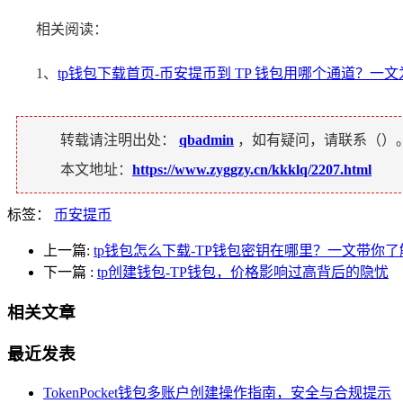
相关阅读：
1、
tp钱包下载首页-币安提币到 TP 钱包用哪个通道？一
转载请注明出处：
qbadmin
，如有疑问，请联系（
）
本文地址：
https://www.zyggzy.cn/kkklq/2207.html
标签：
币安提币
上一篇:
tp钱包怎么下载-TP钱包密钥在哪里？一文带你了
下一篇
:
tp创建钱包-TP钱包，价格影响过高背后的隐忧
相关文章
最近发表
TokenPocket钱包多账户创建操作指南，安全与合规提示