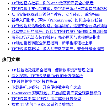
TP钱包官方社群，你的Web3数字资产安全护航者
TP钱包携手支付宝核销，数字资产落地日常消费的新路
从币安提EOS到TP钱包全教程，安全转币，避坑指南
新手入门指南，薄饼（PancakeSwap）如何连接TP钱包
TP钱包返现活动全攻略，领福利前，这些安全要点必须
欧易交易所的资产可以转到TP钱包吗？操作指南与风险
海外ID仍无法安装TP钱包？核心原因与实操解决指南
TP钱包授权转账全流程指南，新手也能轻松上手
TP钱包多签教程，多人共管数字资产，安全升级全指南
热门文章
TP 钱包收款提币全指南，便捷数字资产管理之道
深入探索，TP钱包参与 DeFi 的全方位解析
TP 钱包兑换 TRX 操作指南
下载最新TP钱包，开启便捷数字资产之旅
TokenPocket 观察钱包，开启加密资产安全观察新视角
TP钱包是不是冷钱包？深度解析钱包类型
探索 TP 钱包与 ARB 公链的奇妙融合