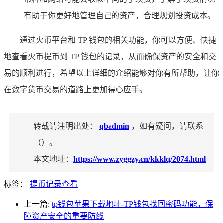
有助于你更好地管理自己的资产，合理规划投资成本。
通过火币平台和 TP 钱包的相关功能，你可以方便、快捷
地查看火币提币到 TP 钱包的记录，从而确保资产的安全和交
易的顺利进行，希望以上详细的介绍能够对你有所帮助，让你
在数字货币交易的道路上更加得心应手。
转载请注明出处：
qbadmin
，如有疑问，请联系
（
）。
本文地址：
https://www.zyggzy.cn/kkklq/2074.html
标签：
提币记录查看
上一篇:
tp钱包苹果下载地址-TP钱包找回密码功能，保
障资产安全的重要防线