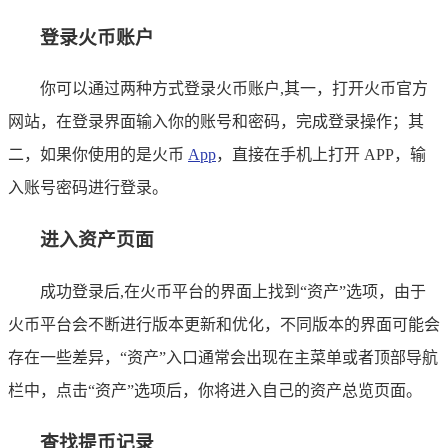
登录火币账户
你可以通过两种方式登录火币账户,其一，打开火币官方
网站，在登录界面输入你的账号和密码，完成登录操作；其
二，如果你使用的是火币
App
，直接在手机上打开 APP，输
入账号密码进行登录。
进入资产页面
成功登录后,在火币平台的界面上找到“资产”选项，由于
火币平台会不断进行版本更新和优化，不同版本的界面可能会
存在一些差异，“资产”入口通常会出现在主菜单或者顶部导航
栏中，点击“资产”选项后，你将进入自己的资产总览页面。
查找提币记录