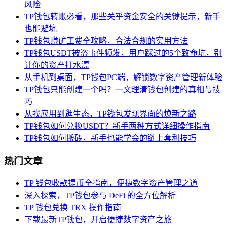
风险
TP钱包转账必看，那些关乎资金安全的关键提示，新手
也能避坑
TP钱包赚矿工费全攻略，合法合规的实用方法
TP钱包USDT被盗事件频发，用户踩过的5个致命坑，别
让你的资产打水漂
从手机到桌面，TP钱包PC端，解锁数字资产管理新体验
TP钱包只能创建一个吗？一文理清钱包创建的真相与技
巧
从找应用到逛生态，TP钱包发现界面的焕新之路
TP钱包如何兑换USDT？新手两种方式详细操作指南
TP钱包如何搬砖，新手也能学会的链上套利技巧
热门文章
TP 钱包收款提币全指南，便捷数字资产管理之道
深入探索，TP钱包参与 DeFi 的全方位解析
TP 钱包兑换 TRX 操作指南
下载最新TP钱包，开启便捷数字资产之旅