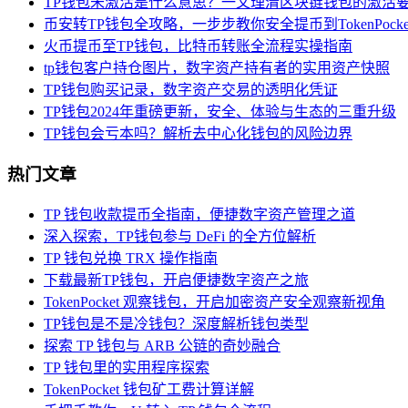
TP钱包未激活是什么意思？一文理清区块链钱包的激活
币安转TP钱包全攻略，一步步教你安全提币到TokenPocke
火币提币至TP钱包，比特币转账全流程实操指南
tp钱包客户持仓图片，数字资产持有者的实用资产快照
TP钱包购买记录，数字资产交易的透明化凭证
TP钱包2024年重磅更新，安全、体验与生态的三重升级
TP钱包会亏本吗？解析去中心化钱包的风险边界
热门文章
TP 钱包收款提币全指南，便捷数字资产管理之道
深入探索，TP钱包参与 DeFi 的全方位解析
TP 钱包兑换 TRX 操作指南
下载最新TP钱包，开启便捷数字资产之旅
TokenPocket 观察钱包，开启加密资产安全观察新视角
TP钱包是不是冷钱包？深度解析钱包类型
探索 TP 钱包与 ARB 公链的奇妙融合
TP 钱包里的实用程序探索
TokenPocket 钱包矿工费计算详解