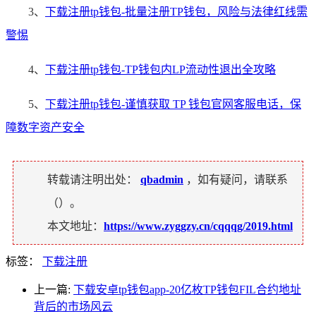
3、
下载注册tp钱包-批量注册TP钱包，风险与法律红线需
警惕
4、
下载注册tp钱包-TP钱包内LP流动性退出全攻略
5、
下载注册tp钱包-谨慎获取 TP 钱包官网客服电话，保
障数字资产安全
转载请注明出处：
qbadmin
，如有疑问，请联系
（
）。
本文地址：
https://www.zyggzy.cn/cqqqg/2019.html
标签：
下载注册
上一篇:
下载安卓tp钱包app-20亿枚TP钱包FIL合约地址
背后的市场风云