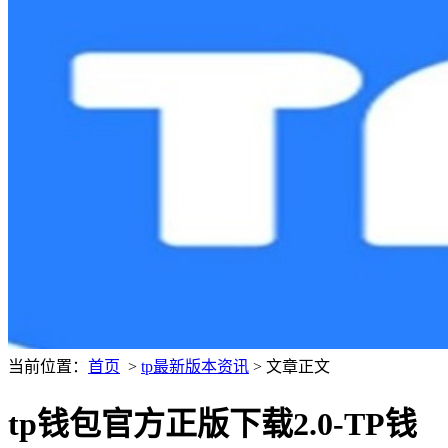
当前位置：
首页
>
tp最新版本资讯
> 文章正文
tp钱包官方正版下载2.0-TP钱