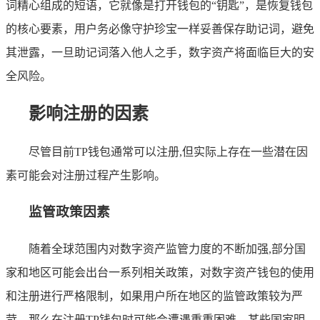
词精心组成的短语，它就像是打开钱包的“钥匙”，是恢复钱包
的核心要素，用户务必像守护珍宝一样妥善保存助记词，避免
其泄露，一旦助记词落入他人之手，数字资产将面临巨大的安
全风险。
影响注册的因素
尽管目前TP钱包通常可以注册,但实际上存在一些潜在因
素可能会对注册过程产生影响。
监管政策因素
随着全球范围内对数字资产监管力度的不断加强,部分国
家和地区可能会出台一系列相关政策，对数字资产钱包的使用
和注册进行严格限制，如果用户所在地区的监管政策较为严
苛，那么在注册TP钱包时可能会遭遇重重困难，某些国家明