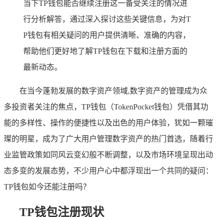
当下TP钱包能否继续注册这一备受关注的情况进
行分析解答，通过深入探讨这些关键信息，为对T
P钱包有相关疑问的用户提供清晰、准确的内容，
帮助他们更好地了解TP钱包在下载和注册方面的
最新动态。
在当今蓬勃发展的数字资产领域,数字资产的管理成为众
多投资者关注的焦点，TP钱包（TokenPocket钱包）凭借其功
能的多样性、操作的便捷性以及出色的用户体验，犹如一颗璀
璨的明星，成为了广大用户管理数字资产的热门首选，随着行
业监管政策如同风云变幻般不断调整，以及市场环境呈现出动
态多变的发展态势，不少用户心中都浮现出一个共同的疑问：
TP钱包如今还能注册吗？
TP钱包注册现状