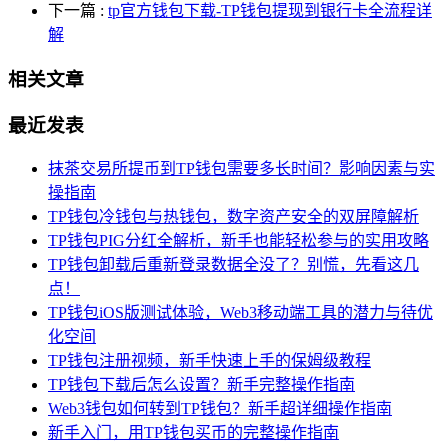
下一篇
:
tp官方钱包下载-TP钱包提现到银行卡全流程详
解
相关文章
最近发表
抹茶交易所提币到TP钱包需要多长时间？影响因素与实
操指南
TP钱包冷钱包与热钱包，数字资产安全的双屏障解析
TP钱包PIG分红全解析，新手也能轻松参与的实用攻略
TP钱包卸载后重新登录数据全没了？别慌，先看这几
点！
TP钱包iOS版测试体验，Web3移动端工具的潜力与待优
化空间
TP钱包注册视频，新手快速上手的保姆级教程
TP钱包下载后怎么设置？新手完整操作指南
Web3钱包如何转到TP钱包？新手超详细操作指南
新手入门，用TP钱包买币的完整操作指南