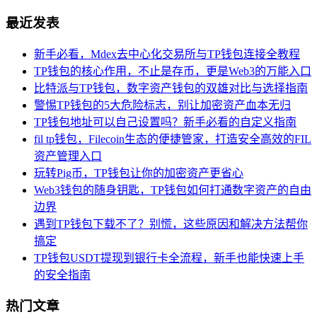
最近发表
新手必看，Mdex去中心化交易所与TP钱包连接全教程
TP钱包的核心作用，不止是存币，更是Web3的万能入口
比特派与TP钱包，数字资产钱包的双雄对比与选择指南
警惕TP钱包的5大危险标志，别让加密资产血本无归
TP钱包地址可以自己设置吗？新手必看的自定义指南
fil tp钱包，Filecoin生态的便捷管家，打造安全高效的FIL
资产管理入口
玩转Pig币，TP钱包让你的加密资产更省心
Web3钱包的随身钥匙，TP钱包如何打通数字资产的自由
边界
遇到TP钱包下载不了？别慌，这些原因和解决方法帮你
搞定
TP钱包USDT提现到银行卡全流程，新手也能快速上手
的安全指南
热门文章