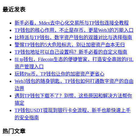
最近发表
新手必看，Mdex去中心化交易所与TP钱包连接全教程
TP钱包的核心作用，不止是存币，更是Web3的万能入口
比特派与TP钱包，数字资产钱包的双雄对比与选择指南
警惕TP钱包的5大危险标志，别让加密资产血本无归
TP钱包地址可以自己设置吗？新手必看的自定义指南
fil tp钱包，Filecoin生态的便捷管家，打造安全高效的FIL
资产管理入口
玩转Pig币，TP钱包让你的加密资产更省心
Web3钱包的随身钥匙，TP钱包如何打通数字资产的自由
边界
遇到TP钱包下载不了？别慌，这些原因和解决方法帮你
搞定
TP钱包USDT提现到银行卡全流程，新手也能快速上手
的安全指南
热门文章