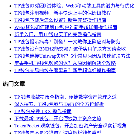
TP钱包iOS版测试体验，Web3移动端工具的潜力与待优
TP钱包注册视频，新手快速上手的保姆级教程
TP钱包下载后怎么设置？新手完整操作指南
Web3钱包如何转到TP钱包？新手超详细操作指南
新手入门，用TP钱包买币的完整操作指南
TP钱包提示病毒？别慌！一文教你正确应对与防范
TP钱包没有BNB也能交易？这份实用解决方案请查收
TP钱包连接Uniswap失败？5个常见原因及快速解决方法
苹果手机TP钱包频繁闪退？从原因到解决全攻略
TP钱包交易曲线在哪里看？新手超详细操作指南
热门文章
TP 钱包收款提币全指南，便捷数字资产管理之道
深入探索，TP钱包参与 DeFi 的全方位解析
TP 钱包兑换 TRX 操作指南
下载最新TP钱包，开启便捷数字资产之旅
TokenPocket 观察钱包，开启加密资产安全观察新视角
TP钱包是不是冷钱包？深度解析钱包类型